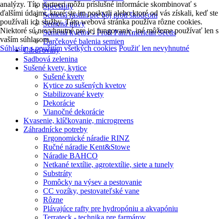
analýzy. Títo partneri môžu príslušné informácie skombinovať s
Špeciality
ďalšími údajmi, ktoré ste im poskytli alebo ktoré od vás získali, keď ste
Semená rastlín pre boj proti škodcom
používali ich služby. Táto webová stránka používa rôzne cookies.
Semená trávy
Niektoré sú nevyhnutné pre jej fungovanie, iné môžeme používať len s
Semená kvetov - Profi PanAmerican Seeds
vaším súhlasom.
Darčekové balenia semien
Súhlasím s použitím všetkých cookies
Použiť len nevyhnutné
Cibuľoviny
Sadbová zelenina
Sušené kvety, kytice
Sušené kvety
Kytice zo sušených kvetov
Stabilizované kvety
Dekorácie
Vianočné dekorácie
Kvasenie, klíčkovanie, microgreens
Záhradnícke potreby
Ergonomické náradie RINZ
Ručné náradie Kent&Stowe
Náradie BAHCO
Netkané textílie, agrotextílie, siete a tunely
Substráty
Pomôcky na výsev a pestovanie
CC vozíky, pestovateľské vane
Rôzne
Plávajúce rafty pre hydropóniu a akvapóniu
Terrateck - technika pre farmárov