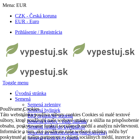
Mena:
EUR
CZK - Česká koruna
EUR - Euro
Prihlásenie / Registrácia
Toggle menu
Úvodná stránka
Semená
Semená zeleniny
Používame Cookies
Semená byliniek
Táto webstránka používa súbory cookies Cookies sú malé textové
BIO organické semená
súbory, ktoré používajú naše webové stránky a slúžia na prispôsobenie
Semená kvetov - malé balenia
obsahu, poskytovanie funkcií sociálnych médií a analýzu návštevnosti.
Semená rastlín do kvetináčov
Informácie o tom, ako používate naše webové stránky, môžu byť
Semená na mikrozeleninu (microgreens)
poskytnuté aj našim partnerom v oblasti sociálnych médií, inzercie a
Semená exotických rastlín