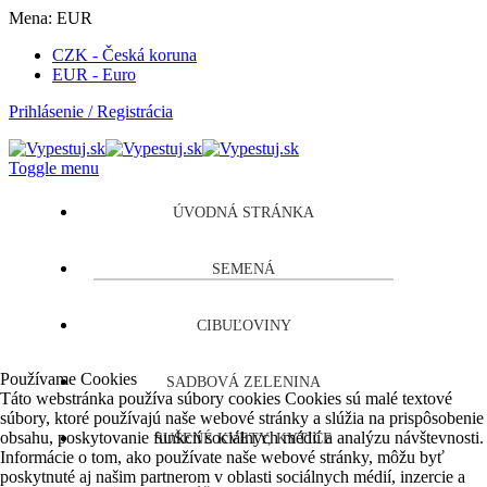
Mena:
EUR
CZK - Česká koruna
EUR - Euro
Prihlásenie / Registrácia
Toggle menu
ÚVODNÁ STRÁNKA
SEMENÁ
CIBUĽOVINY
Používame Cookies
SADBOVÁ ZELENINA
Táto webstránka používa súbory cookies Cookies sú malé textové
súbory, ktoré používajú naše webové stránky a slúžia na prispôsobenie
obsahu, poskytovanie funkcií sociálnych médií a analýzu návštevnosti.
SUŠENÉ KVETY, KYTICE
Informácie o tom, ako používate naše webové stránky, môžu byť
poskytnuté aj našim partnerom v oblasti sociálnych médií, inzercie a