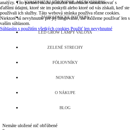
analýzy. Títo partneri môžu príslušné informácie skombinovať s
KVASENIE, KLÍČKOVANIE, MICROGREENS
ďalšími údajmi, ktoré ste im poskytli alebo ktoré od vás získali, keď ste
používali ich služby. Táto webová stránka používa rôzne cookies.
ZÁHRADNÍCKE POTREBY
Niektoré sú nevyhnutné pre jej fungovanie, iné môžeme používať len s
vaším súhlasom.
Súhlasím s použitím všetkých cookies
Použiť len nevyhnutné
LED GROW LAMPY VALOYA
ZELENÉ STRECHY
FÓLIOVNÍKY
NOVINKY
O NÁKUPE
BLOG
Nemáte uložené nič obľúbené