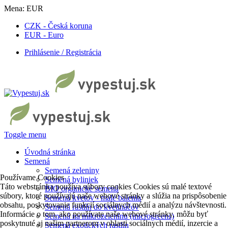
Mena:
EUR
CZK - Česká koruna
EUR - Euro
Prihlásenie / Registrácia
Toggle menu
Úvodná stránka
Semená
Semená zeleniny
Používame Cookies
Semená byliniek
Táto webstránka používa súbory cookies Cookies sú malé textové
BIO organické semená
súbory, ktoré používajú naše webové stránky a slúžia na prispôsobenie
Semená kvetov - malé balenia
obsahu, poskytovanie funkcií sociálnych médií a analýzu návštevnosti.
Semená rastlín do kvetináčov
Informácie o tom, ako používate naše webové stránky, môžu byť
Semená na mikrozeleninu (microgreens)
poskytnuté aj našim partnerom v oblasti sociálnych médií, inzercie a
Semená exotických rastlín