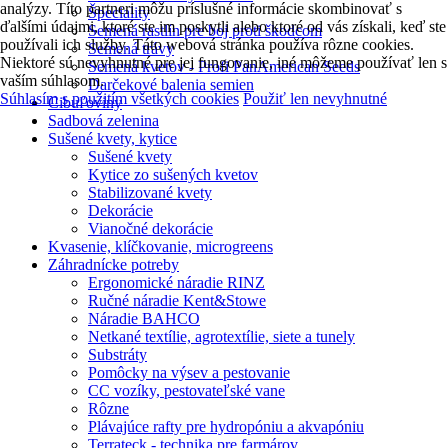
analýzy. Títo partneri môžu príslušné informácie skombinovať s
Špeciality
ďalšími údajmi, ktoré ste im poskytli alebo ktoré od vás získali, keď ste
Semená rastlín pre boj proti škodcom
používali ich služby. Táto webová stránka používa rôzne cookies.
Semená trávy
Niektoré sú nevyhnutné pre jej fungovanie, iné môžeme používať len s
Semená kvetov - Profi PanAmerican Seeds
vaším súhlasom.
Darčekové balenia semien
Súhlasím s použitím všetkých cookies
Použiť len nevyhnutné
Cibuľoviny
Sadbová zelenina
Sušené kvety, kytice
Sušené kvety
Kytice zo sušených kvetov
Stabilizované kvety
Dekorácie
Vianočné dekorácie
Kvasenie, klíčkovanie, microgreens
Záhradnícke potreby
Ergonomické náradie RINZ
Ručné náradie Kent&Stowe
Náradie BAHCO
Netkané textílie, agrotextílie, siete a tunely
Substráty
Pomôcky na výsev a pestovanie
CC vozíky, pestovateľské vane
Rôzne
Plávajúce rafty pre hydropóniu a akvapóniu
Terrateck - technika pre farmárov