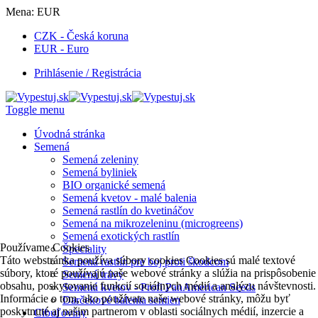
Mena:
EUR
CZK - Česká koruna
EUR - Euro
Prihlásenie / Registrácia
Toggle menu
Úvodná stránka
Semená
Semená zeleniny
Semená byliniek
BIO organické semená
Semená kvetov - malé balenia
Semená rastlín do kvetináčov
Semená na mikrozeleninu (microgreens)
Semená exotických rastlín
Používame Cookies
Špeciality
Táto webstránka používa súbory cookies Cookies sú malé textové
Semená rastlín pre boj proti škodcom
súbory, ktoré používajú naše webové stránky a slúžia na prispôsobenie
Semená trávy
obsahu, poskytovanie funkcií sociálnych médií a analýzu návštevnosti.
Semená kvetov - Profi PanAmerican Seeds
Informácie o tom, ako používate naše webové stránky, môžu byť
Darčekové balenia semien
poskytnuté aj našim partnerom v oblasti sociálnych médií, inzercie a
Cibuľoviny