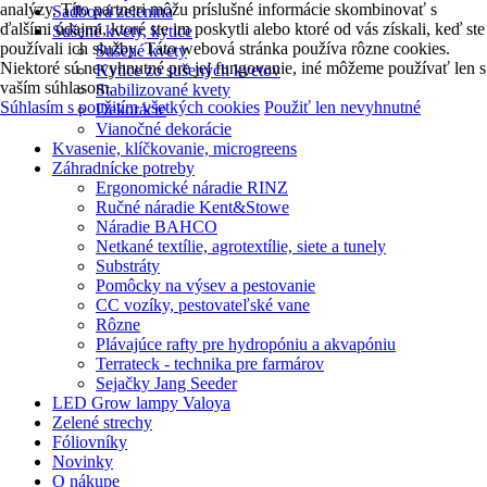
analýzy. Títo partneri môžu príslušné informácie skombinovať s
Sadbová zelenina
ďalšími údajmi, ktoré ste im poskytli alebo ktoré od vás získali, keď ste
Sušené kvety, kytice
používali ich služby. Táto webová stránka používa rôzne cookies.
Sušené kvety
Niektoré sú nevyhnutné pre jej fungovanie, iné môžeme používať len s
Kytice zo sušených kvetov
vaším súhlasom.
Stabilizované kvety
Súhlasím s použitím všetkých cookies
Použiť len nevyhnutné
Dekorácie
Vianočné dekorácie
Kvasenie, klíčkovanie, microgreens
Záhradnícke potreby
Ergonomické náradie RINZ
Ručné náradie Kent&Stowe
Náradie BAHCO
Netkané textílie, agrotextílie, siete a tunely
Substráty
Pomôcky na výsev a pestovanie
CC vozíky, pestovateľské vane
Rôzne
Plávajúce rafty pre hydropóniu a akvapóniu
Terrateck - technika pre farmárov
Sejačky Jang Seeder
LED Grow lampy Valoya
Zelené strechy
Fóliovníky
Novinky
O nákupe