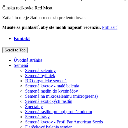
Čínska reďkovka Red Meat
Zatiaľ tu nie je žiadna recenzia pre tento tovar.
Musíte sa prihlásiť, aby ste mohli napísať recenziu.
Prihlásiť
Kontakt
Scroll to Top
Úvodná stránka
Semená
Semená zeleniny
Semená byliniek
BIO organické semená
Semená kvetov - malé balenia
Semená rastlín do kvetináčov
Semená na mikrozeleninu (microgreens)
Semená exotických rastlín
Špeciality
Semená rastlín pre boj proti škodcom
Semená trávy
Semená kvetov - Profi PanAmerican Seeds
Darčekové balenia semien