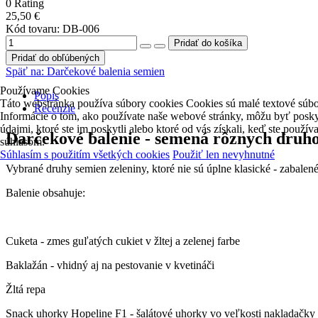
0
Rating
25,50 €
Kód tovaru:
DB-006
Pridať do obľúbených
Späť na:
Darčekové balenia semien
Používame Cookies
Popis
Táto webstránka používa súbory cookies Cookies sú malé textové súbor
Recenzie
Informácie o tom, ako používate naše webové stránky, môžu byť poskytn
údajmi, ktoré ste im poskytli alebo ktoré od vás získali, keď ste použ
Darčekové balenie - semená rôznych druho
súhlasom.
Súhlasím s použitím všetkých cookies
Použiť len nevyhnutné
Vybrané druhy semien zeleniny, ktoré nie sú úplne klasické - zabale
Balenie obsahuje:
Cuketa - zmes guľatých cukiet v žltej a zelenej farbe
Baklažán - vhidný aj na pestovanie v kvetináči
Žltá repa
Snack uhorky Hopeline F1 - šalátové uhorky vo veľkosti nakladačky