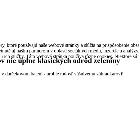
y, ktoré používajú naše webové stránky a slúžia na prispôsobenie obsa
uté aj našim partnerom v oblasti sociálnych médií, inzercie a analýzy
ívali ich služby. Táto webová stránka používa rôzne cookies. Niektoré 
v nie úplne klasických odrôd zeleniny
né v darčekovom balení - urobte radosť vášnivému záhradkárovi!