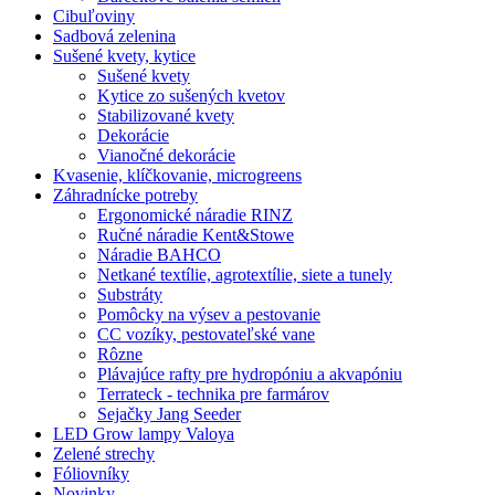
Cibuľoviny
Sadbová zelenina
Sušené kvety, kytice
Sušené kvety
Kytice zo sušených kvetov
Stabilizované kvety
Dekorácie
Vianočné dekorácie
Kvasenie, klíčkovanie, microgreens
Záhradnícke potreby
Ergonomické náradie RINZ
Ručné náradie Kent&Stowe
Náradie BAHCO
Netkané textílie, agrotextílie, siete a tunely
Substráty
Pomôcky na výsev a pestovanie
CC vozíky, pestovateľské vane
Rôzne
Plávajúce rafty pre hydropóniu a akvapóniu
Terrateck - technika pre farmárov
Sejačky Jang Seeder
LED Grow lampy Valoya
Zelené strechy
Fóliovníky
Novinky