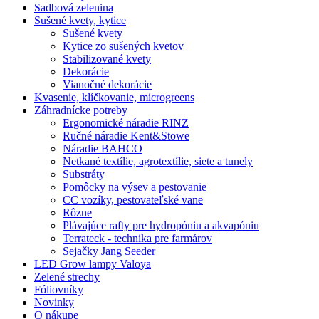
Sadbová zelenina
Sušené kvety, kytice
Sušené kvety
Kytice zo sušených kvetov
Stabilizované kvety
Dekorácie
Vianočné dekorácie
Kvasenie, klíčkovanie, microgreens
Záhradnícke potreby
Ergonomické náradie RINZ
Ručné náradie Kent&Stowe
Náradie BAHCO
Netkané textílie, agrotextílie, siete a tunely
Substráty
Pomôcky na výsev a pestovanie
CC vozíky, pestovateľské vane
Rôzne
Plávajúce rafty pre hydropóniu a akvapóniu
Terrateck - technika pre farmárov
Sejačky Jang Seeder
LED Grow lampy Valoya
Zelené strechy
Fóliovníky
Novinky
O nákupe