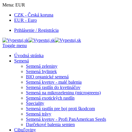
Mena:
EUR
CZK - Česká koruna
EUR - Euro
Prihlásenie / Registrácia
Toggle menu
Úvodná stránka
Semená
Semená zeleniny
Semená byliniek
BIO organické semená
Semená kvetov - malé balenia
Semená rastlín do kvetináčov
Semená na mikrozeleninu (microgreens)
Semená exotických rastlín
Špeciality
Semená rastlín pre boj proti škodcom
Semená trávy
Semená kvetov - Profi PanAmerican Seeds
Darčekové balenia semien
Cibuľoviny