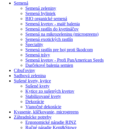
Semená
Semená zeleniny
Semená byliniek
BIO organické semená
Semená kvetov - malé balenia
Semená rastlín do kvetináčov
Semená na mikrozeleninu (microgreens)
Semená exotických rastlín
Špeciality
Semená rastlín pre boj proti škodcom
Semená trávy
Semená kvetov - Profi PanAmerican Seeds
Darčekové balenia semien
Cibuľoviny
Sadbová zelenina
Sušené kvety, kytice
Sušené kvety
Kytice zo sušených kvetov
Stabilizované kvety
Dekorácie
Vianočné dekorácie
Kvasenie, klíčkovanie, microgreens
Záhradnícke potreby
Ergonomické náradie RINZ
Ručné náradie Kent&Stowe