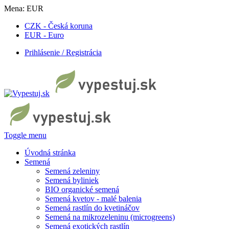
Mena:
EUR
CZK - Česká koruna
EUR - Euro
Prihlásenie / Registrácia
Toggle menu
Úvodná stránka
Semená
Semená zeleniny
Semená byliniek
BIO organické semená
Semená kvetov - malé balenia
Semená rastlín do kvetináčov
Semená na mikrozeleninu (microgreens)
Semená exotických rastlín