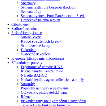
Špeciality
Semená rastlín pre boj proti škodcom
Semená trávy
Semená kvetov - Profi PanAmerican Seeds
Darčekové balenia semien
Cibuľoviny
Sadbová zelenina
Sušené kvety, kytice
Sušené kvety
Kytice zo sušených kvetov
Stabilizované kvety
Dekorácie
Vianočné dekorácie
Kvasenie, klíčkovanie, microgreens
Záhradnícke potreby
Ergonomické náradie RINZ
Ručné náradie Kent&Stowe
Náradie BAHCO
Netkané textílie, agrotextílie, siete a tunely
Substráty
Pomôcky na výsev a pestovanie
CC vozíky, pestovateľské vane
Rôzne
Plávajúce rafty pre hydropóniu a akvapóniu
Terrateck - technika pre farmárov