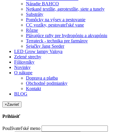
Náradie BAHCO
Netkané textílie, agrotextílie, siete a tunely
Substráty
Pomôcky na výsev a pestovanie
CC vozíky, pestovateľské vane
Rôzne
Plávajúce rafty pre hydropóniu a akvapóniu
Terrateck - technika pre farmárov
Sejačky Jang Seeder
LED Grow lampy Valoya
Zelené strechy
Fóliovníky
Novinky
O nákupe
Doprava a platba
Obchodné podmianky
Kontakt
BLOG
×
Zavrieť
Prihlásiť
Používateľské meno