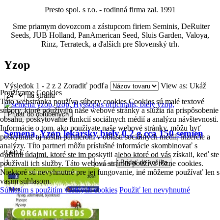
Presto spol. s r.o. - rodinná firma zal. 1991
Sme priamym dovozcom a zástupcom firiem Seminis, DeRuiter
Seeds, JUB Holland, PanAmerican Seed, Sluis Garden,
Valoya,
Rinz, Terrateck, a ďalších pre Slovenský trh.
Yzop
Výsledok 1 - 2 z 2
Zoradiť podľa
View as:
Ukáž
Používame Cookies
na stranu
Táto webstránka používa súbory cookies Cookies sú malé textové
súbory, ktoré používajú naše webové stránky a slúžia na prispôsobenie
Pridať do obľúbených
obsahu, poskytovanie funkcií sociálnych médií a analýzu návštevnosti.
Informácie o tom, ako používate naše webové stránky, môžu byť
Semená, Yzop lekársky biely 0,2 g cca 150 semien
poskytnuté aj našim partnerom v oblasti sociálnych médií, inzercie a
analýzy. Títo partneri môžu príslušné informácie skombinovať s
2,60 €
ďalšími údajmi, ktoré ste im poskytli alebo ktoré od vás získali, keď ste
používali ich služby. Táto webová stránka používa rôzne cookies.
Niektoré sú nevyhnutné pre jej fungovanie, iné môžeme používať len s
vaším súhlasom.
Súhlasím s použitím všetkých cookies
Použiť len nevyhnutné