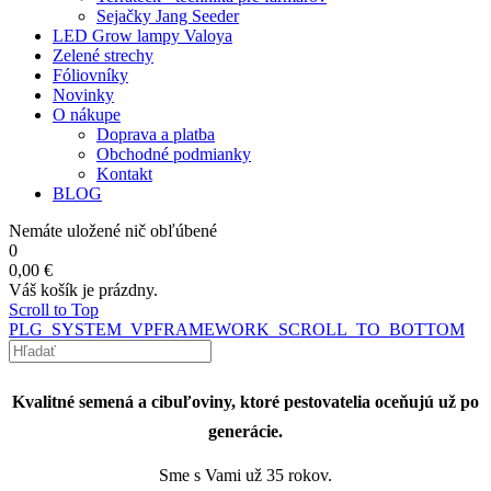
Sejačky Jang Seeder
LED Grow lampy Valoya
Zelené strechy
Fóliovníky
Novinky
O nákupe
Doprava a platba
Obchodné podmianky
Kontakt
BLOG
Nemáte uložené nič obľúbené
0
0,00 €
Váš košík je prázdny.
Scroll to Top
PLG_SYSTEM_VPFRAMEWORK_SCROLL_TO_BOTTOM
Kvalitné semená a cibuľoviny, ktoré pestovatelia oceňujú už po
generácie.
Sme s Vami už 35 rokov.