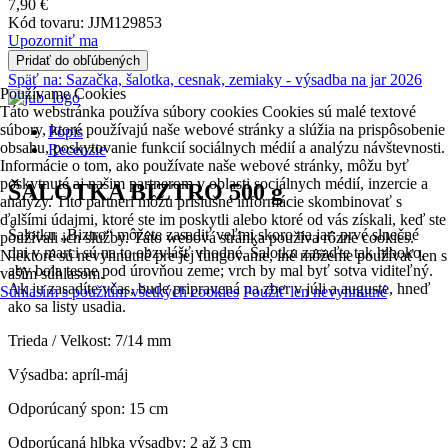
7,90 €
Kód tovaru:
JJM129853
Upozorniť ma
Pridať do obľúbených
Späť na:
Sazačka, šalotka, cesnak, zemiaky - výsadba na jar 2026
Používame Cookies
Táto webstránka používa súbory cookies Cookies sú malé textové
súbory, ktoré používajú naše webové stránky a slúžia na prispôsobenie
Popis
obsahu, poskytovanie funkcií sociálnych médií a analýzu návštevnosti.
Recenzie
Informácie o tom, ako používate naše webové stránky, môžu byť
poskytnuté aj našim partnerom v oblasti sociálnych médií, inzercie a
ŠALOTKA BIZTRO 500 g
analýzy. Títo partneri môžu príslušné informácie skombinovať s
ďalšími údajmi, ktoré ste im poskytli alebo ktoré od vás získali, keď ste
Šalotku „Biztro“ môžete zasadiť veľmi skoro na jar; prvé slnečné
používali ich služby. Táto webová stránka používa rôzne cookies.
dni v marci sú na to obzvlášť vhodné. Šalotku zasaďte tak hlboko,
Niektoré sú nevyhnutné pre jej fungovanie, iné môžeme používať len s
aby bola tesne pod úrovňou zeme; vrch by mal byť sotva viditeľný.
vaším súhlasom.
Ak ju zasadíte včas, bude pripravená na zber v júli a auguste, hneď
Súhlasím s použitím všetkých cookies
Použiť len nevyhnutné
ako sa listy usadia.
Trieda / Velkost: 7/14 mm
Výsadba: apríl-máj
Odporúcaný spon: 15 cm
Odporúcaná hlbka výsadby: 2 až 3 cm