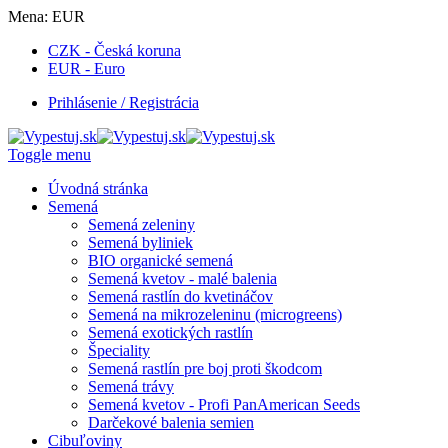
Mena:
EUR
CZK - Česká koruna
EUR - Euro
Prihlásenie / Registrácia
Toggle menu
Úvodná stránka
Semená
Semená zeleniny
Semená byliniek
BIO organické semená
Semená kvetov - malé balenia
Semená rastlín do kvetináčov
Semená na mikrozeleninu (microgreens)
Semená exotických rastlín
Špeciality
Semená rastlín pre boj proti škodcom
Semená trávy
Semená kvetov - Profi PanAmerican Seeds
Darčekové balenia semien
Cibuľoviny