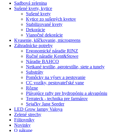
Sadbová zelenina
Sušené kvety, kytice
Sušené kvety
Kytice zo sušených kvetov
Stabilizované kvety
Dekorácie
Vianočné dekorácie
Kvasenie, klíčkovanie, microgreens
Záhradnícke potreby
Ergonomické náradie RINZ
Ručné náradie Kent&Stowe
Náradie BAHCO
Netkané textílie, agrotextílie, siete a tunely
Substráty
Pomôcky na výsev a pestovanie
CC vozíky, pestovateľské vane
Rôzne
Plávajúce rafty pre hydropóniu a akvapóniu
Terrateck - technika pre farmárov
Sejačky Jang Seeder
LED Grow lampy Valoya
Zelené strechy
Fóliovníky
Novinky
O nákupe