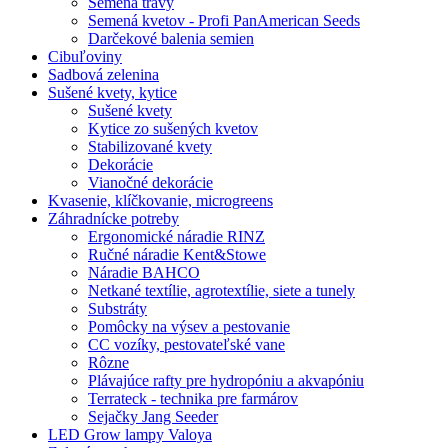
Semená trávy
Semená kvetov - Profi PanAmerican Seeds
Darčekové balenia semien
Cibuľoviny
Sadbová zelenina
Sušené kvety, kytice
Sušené kvety
Kytice zo sušených kvetov
Stabilizované kvety
Dekorácie
Vianočné dekorácie
Kvasenie, klíčkovanie, microgreens
Záhradnícke potreby
Ergonomické náradie RINZ
Ručné náradie Kent&Stowe
Náradie BAHCO
Netkané textílie, agrotextílie, siete a tunely
Substráty
Pomôcky na výsev a pestovanie
CC vozíky, pestovateľské vane
Rôzne
Plávajúce rafty pre hydropóniu a akvapóniu
Terrateck - technika pre farmárov
Sejačky Jang Seeder
LED Grow lampy Valoya