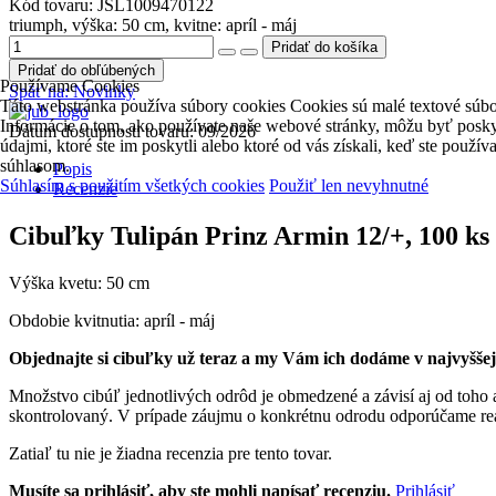
Kód tovaru:
JSL1009470122
triumph, výška: 50 cm, kvitne: apríl - máj
Pridať do obľúbených
Používame Cookies
Späť na:
Novinky
Táto webstránka používa súbory cookies Cookies sú malé textové súbor
Informácie o tom, ako používate naše webové stránky, môžu byť poskytn
Dátum dostupnosti tovaru: 09/2026
údajmi, ktoré ste im poskytli alebo ktoré od vás získali, keď ste použ
súhlasom.
Popis
Súhlasím s použitím všetkých cookies
Použiť len nevyhnutné
Recenzie
Cibuľky Tulipán Prinz Armin 12/+, 100 ks
Výška kvetu: 50 cm
Obdobie kvitnutia: apríl - máj
Objednajte si cibuľky už teraz a my Vám ich dodáme v najvyššej
Množstvo cibúľ jednotlivých odrôd je obmedzené a závisí aj od toho 
skontrolovaný. V prípade záujmu o konkrétnu odrodu odporúčame re
Zatiaľ tu nie je žiadna recenzia pre tento tovar.
Musíte sa prihlásiť, aby ste mohli napísať recenziu.
Prihlásiť