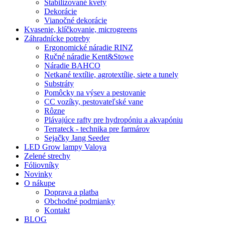
Stabilizované kvety
Dekorácie
Vianočné dekorácie
Kvasenie, klíčkovanie, microgreens
Záhradnícke potreby
Ergonomické náradie RINZ
Ručné náradie Kent&Stowe
Náradie BAHCO
Netkané textílie, agrotextílie, siete a tunely
Substráty
Pomôcky na výsev a pestovanie
CC vozíky, pestovateľské vane
Rôzne
Plávajúce rafty pre hydropóniu a akvapóniu
Terrateck - technika pre farmárov
Sejačky Jang Seeder
LED Grow lampy Valoya
Zelené strechy
Fóliovníky
Novinky
O nákupe
Doprava a platba
Obchodné podmianky
Kontakt
BLOG