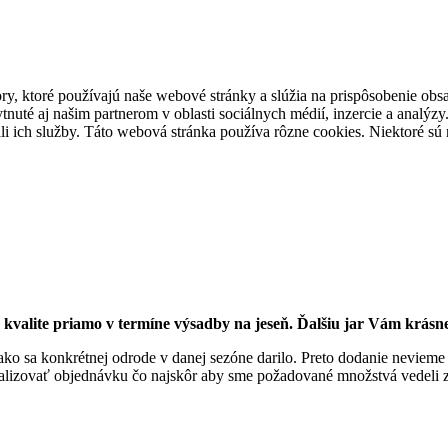
y, ktoré používajú naše webové stránky a slúžia na prispôsobenie obsa
uté aj našim partnerom v oblasti sociálnych médií, inzercie a analýzy
ívali ich služby. Táto webová stránka používa rôzne cookies. Niektoré 
 kvalite priamo v termíne výsadby na jeseň. Ďalšiu jar Vám krásn
ako sa konkrétnej odrode v danej sezóne darilo. Preto dodanie nevieme
alizovať objednávku čo najskôr aby sme požadované množstvá vedeli 