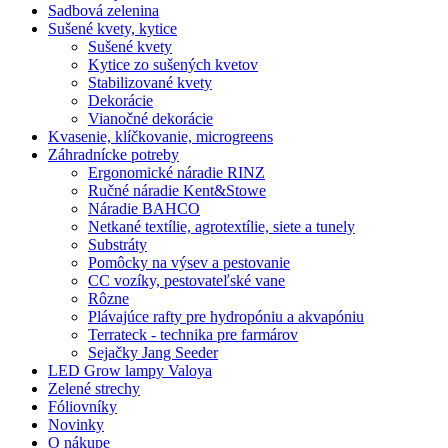
Sadbová zelenina
Sušené kvety, kytice
Sušené kvety
Kytice zo sušených kvetov
Stabilizované kvety
Dekorácie
Vianočné dekorácie
Kvasenie, klíčkovanie, microgreens
Záhradnícke potreby
Ergonomické náradie RINZ
Ručné náradie Kent&Stowe
Náradie BAHCO
Netkané textílie, agrotextílie, siete a tunely
Substráty
Pomôcky na výsev a pestovanie
CC vozíky, pestovateľské vane
Rôzne
Plávajúce rafty pre hydropóniu a akvapóniu
Terrateck - technika pre farmárov
Sejačky Jang Seeder
LED Grow lampy Valoya
Zelené strechy
Fóliovníky
Novinky
O nákupe