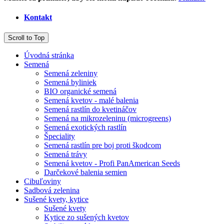
Kontakt
Scroll to Top
Úvodná stránka
Semená
Semená zeleniny
Semená byliniek
BIO organické semená
Semená kvetov - malé balenia
Semená rastlín do kvetináčov
Semená na mikrozeleninu (microgreens)
Semená exotických rastlín
Špeciality
Semená rastlín pre boj proti škodcom
Semená trávy
Semená kvetov - Profi PanAmerican Seeds
Darčekové balenia semien
Cibuľoviny
Sadbová zelenina
Sušené kvety, kytice
Sušené kvety
Kytice zo sušených kvetov