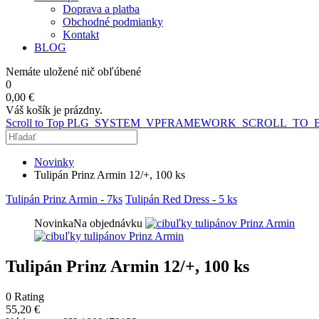
Doprava a platba
Obchodné podmianky
Kontakt
BLOG
Nemáte uložené nič obľúbené
0
0,00 €
Váš košík je prázdny.
Scroll to Top
PLG_SYSTEM_VPFRAMEWORK_SCROLL_TO_
Novinky
Tulipán Prinz Armin 12/+, 100 ks
Tulipán Prinz Armin - 7ks
Tulipán Red Dress - 5 ks
Novinka
Na objednávku
Tulipán Prinz Armin 12/+, 100 ks
0
Rating
55,20 €