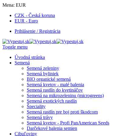
Mena:
EUR
CZK - Česká koruna
EUR - Euro
Prihlásenie / Registrácia
Toggle menu
Úvodná stránka
Semená
Semená zeleniny
Semená byliniek
BIO organické semená
Semená kvetov - malé balenia
Semená rastlín do kvetináčov
Semená na mikrozeleninu (microgreens)
Semená exotických rastlín
Špeciality
Semená rastlín pre boj proti škodcom
Semená trávy
Semená kvetov - Profi PanAmerican Seeds
Darčekové balenia semien
Cibuľoviny