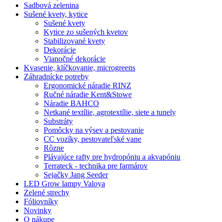
Sadbová zelenina
Sušené kvety, kytice
Sušené kvety
Kytice zo sušených kvetov
Stabilizované kvety
Dekorácie
Vianočné dekorácie
Kvasenie, klíčkovanie, microgreens
Záhradnícke potreby
Ergonomické náradie RINZ
Ručné náradie Kent&Stowe
Náradie BAHCO
Netkané textílie, agrotextílie, siete a tunely
Substráty
Pomôcky na výsev a pestovanie
CC vozíky, pestovateľské vane
Rôzne
Plávajúce rafty pre hydropóniu a akvapóniu
Terrateck - technika pre farmárov
Sejačky Jang Seeder
LED Grow lampy Valoya
Zelené strechy
Fóliovníky
Novinky
O nákupe