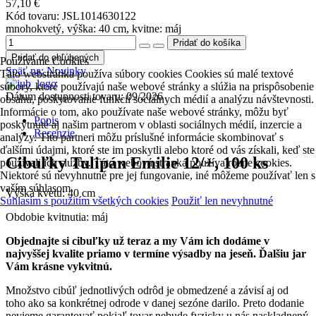
57,10 €
Kód tovaru:
JSL1014630122
mnohokvetý, výška: 40 cm, kvitne: máj
Pridať do obľúbených
Používame Cookies
Späť na:
Novinky
Táto webstránka používa súbory cookies Cookies sú malé textové
súbory, ktoré používajú naše webové stránky a slúžia na prispôsobenie
Dátum dostupnosti tovaru: 09/2026
obsahu, poskytovanie funkcií sociálnych médií a analýzu návštevnosti.
Informácie o tom, ako používate naše webové stránky, môžu byť
Popis
poskytnuté aj našim partnerom v oblasti sociálnych médií, inzercie a
Recenzie
analýzy. Títo partneri môžu príslušné informácie skombinovať s
ďalšími údajmi, ktoré ste im poskytli alebo ktoré od vás získali, keď ste
Cibuľky Tulipán Emilie 12/+, 100 ks
používali ich služby. Táto webová stránka používa rôzne cookies.
Niektoré sú nevyhnutné pre jej fungovanie, iné môžeme používať len s
vaším súhlasom.
Výška kvetu: 40 cm
Súhlasím s použitím všetkých cookies
Použiť len nevyhnutné
Obdobie kvitnutia: máj
Objednajte si cibuľky už teraz a my Vám ich dodáme v
najvyššej kvalite priamo v termíne výsadby na jeseň. Ďalšiu jar
Vám krásne vykvitnú.
Množstvo cibúľ jednotlivých odrôd je obmedzené a závisí aj od
toho ako sa konkrétnej odrode v danej sezóne darilo. Preto dodanie
nevieme garantovať pokiaľ tovar nebude fyzicky u nás naskladnený