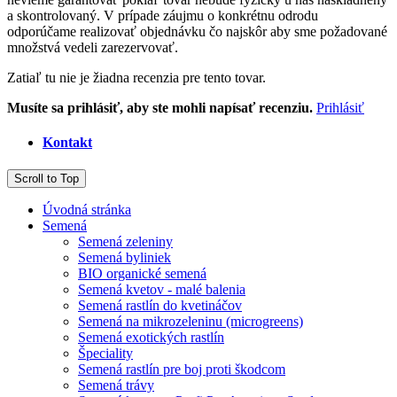
a skontrolovaný. V prípade záujmu o konkrétnu odrodu
odporúčame realizovať objednávku čo najskôr aby sme požadované
množstvá vedeli zarezervovať.
Zatiaľ tu nie je žiadna recenzia pre tento tovar.
Musíte sa prihlásiť, aby ste mohli napísať recenziu.
Prihlásiť
Kontakt
Scroll to Top
Úvodná stránka
Semená
Semená zeleniny
Semená byliniek
BIO organické semená
Semená kvetov - malé balenia
Semená rastlín do kvetináčov
Semená na mikrozeleninu (microgreens)
Semená exotických rastlín
Špeciality
Semená rastlín pre boj proti škodcom
Semená trávy