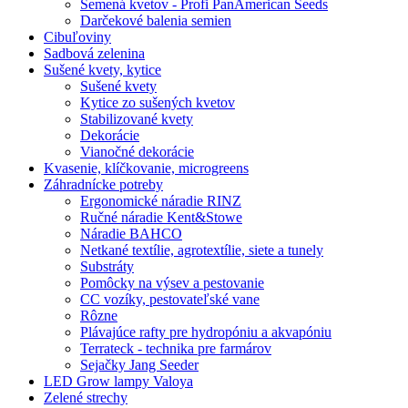
Semená kvetov - Profi PanAmerican Seeds
Darčekové balenia semien
Cibuľoviny
Sadbová zelenina
Sušené kvety, kytice
Sušené kvety
Kytice zo sušených kvetov
Stabilizované kvety
Dekorácie
Vianočné dekorácie
Kvasenie, klíčkovanie, microgreens
Záhradnícke potreby
Ergonomické náradie RINZ
Ručné náradie Kent&Stowe
Náradie BAHCO
Netkané textílie, agrotextílie, siete a tunely
Substráty
Pomôcky na výsev a pestovanie
CC vozíky, pestovateľské vane
Rôzne
Plávajúce rafty pre hydropóniu a akvapóniu
Terrateck - technika pre farmárov
Sejačky Jang Seeder
LED Grow lampy Valoya
Zelené strechy