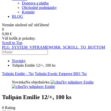
Doprava a platba
Obchodné podmianky
Kontakt
BLOG
Nemáte uložené nič obľúbené
0
0,00 €
Váš košík je prázdny.
Scroll to Top
PLG_SYSTEM_VPFRAMEWORK_SCROLL_TO_BOTTOM
Novinky
Tulipán Emilie 12/+, 100 ks
Tulipán Emilie - 7ks
Tulipán Exotic Emperor BIO 7ks
Novinka
Na objednávku
Tulipán Emilie 12/+, 100 ks
0
Rating