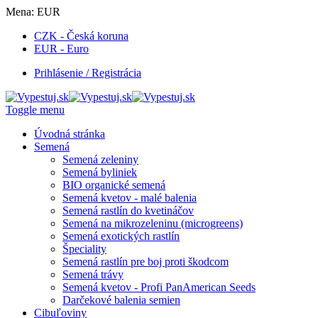
Mena:
EUR
CZK - Česká koruna
EUR - Euro
Prihlásenie / Registrácia
Toggle menu
Úvodná stránka
Semená
Semená zeleniny
Semená byliniek
BIO organické semená
Semená kvetov - malé balenia
Semená rastlín do kvetináčov
Semená na mikrozeleninu (microgreens)
Semená exotických rastlín
Špeciality
Semená rastlín pre boj proti škodcom
Semená trávy
Semená kvetov - Profi PanAmerican Seeds
Darčekové balenia semien
Cibuľoviny