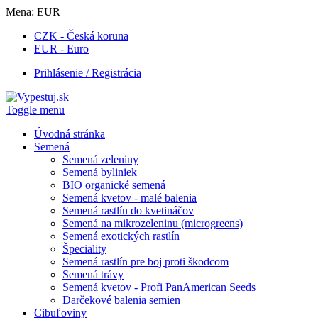
Mena:
EUR
CZK - Česká koruna
EUR - Euro
Prihlásenie / Registrácia
Toggle menu
Úvodná stránka
Semená
Semená zeleniny
Semená byliniek
BIO organické semená
Semená kvetov - malé balenia
Semená rastlín do kvetináčov
Semená na mikrozeleninu (microgreens)
Semená exotických rastlín
Špeciality
Semená rastlín pre boj proti škodcom
Semená trávy
Semená kvetov - Profi PanAmerican Seeds
Darčekové balenia semien
Cibuľoviny