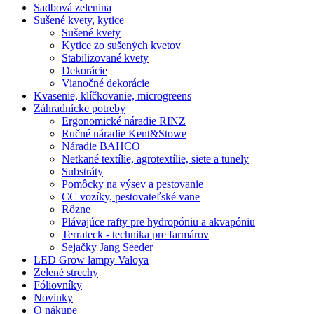
Sadbová zelenina
Sušené kvety, kytice
Sušené kvety
Kytice zo sušených kvetov
Stabilizované kvety
Dekorácie
Vianočné dekorácie
Kvasenie, klíčkovanie, microgreens
Záhradnícke potreby
Ergonomické náradie RINZ
Ručné náradie Kent&Stowe
Náradie BAHCO
Netkané textílie, agrotextílie, siete a tunely
Substráty
Pomôcky na výsev a pestovanie
CC vozíky, pestovateľské vane
Rôzne
Plávajúce rafty pre hydropóniu a akvapóniu
Terrateck - technika pre farmárov
Sejačky Jang Seeder
LED Grow lampy Valoya
Zelené strechy
Fóliovníky
Novinky
O nákupe