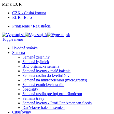
Mena:
EUR
CZK - Česká koruna
EUR - Euro
Prihlásenie / Registrácia
Toggle menu
Úvodná stránka
Semená
Semená zeleniny
Semená byliniek
BIO organické semená
Semená kvetov - malé balenia
Semená rastlín do kvetináčov
Semená na mikrozeleninu (microgreens)
Semená exotických rastlín
Špeciality
Semená rastlín pre boj proti škodcom
Semená trávy
Semená kvetov - Profi PanAmerican Seeds
Darčekové balenia semien
Cibuľoviny