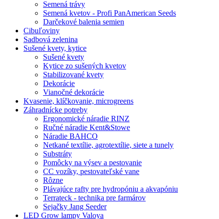
Semená trávy
Semená kvetov - Profi PanAmerican Seeds
Darčekové balenia semien
Cibuľoviny
Sadbová zelenina
Sušené kvety, kytice
Sušené kvety
Kytice zo sušených kvetov
Stabilizované kvety
Dekorácie
Vianočné dekorácie
Kvasenie, klíčkovanie, microgreens
Záhradnícke potreby
Ergonomické náradie RINZ
Ručné náradie Kent&Stowe
Náradie BAHCO
Netkané textílie, agrotextílie, siete a tunely
Substráty
Pomôcky na výsev a pestovanie
CC vozíky, pestovateľské vane
Rôzne
Plávajúce rafty pre hydropóniu a akvapóniu
Terrateck - technika pre farmárov
Sejačky Jang Seeder
LED Grow lampy Valoya