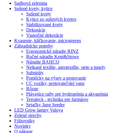
Sadbová zelenina
Sušené kvety, kytice
Sušené kvety
Kytice zo sušených kvetov
Stabilizované kvety
Dekorácie
Vianočné dekorácie
Kvasenie, klíčkovanie, microgreens
Záhradnícke potreby
Ergonomické náradie RINZ
Ručné náradie Kent&Stowe
Náradie BAHCO
Netkané textílie, agrotextílie, siete a tunely
Substráty
Pomôcky na výsev a pestovanie
CC vozíky, pestovateľské vane
Rôzne
Plávajúce rafty pre hydropóniu a akvapóniu
Terrateck - technika pre farmárov
Sejačky Jang Seeder
LED Grow lampy Valoya
Zelené strechy
Fóliovníky
Novinky
O nákupe