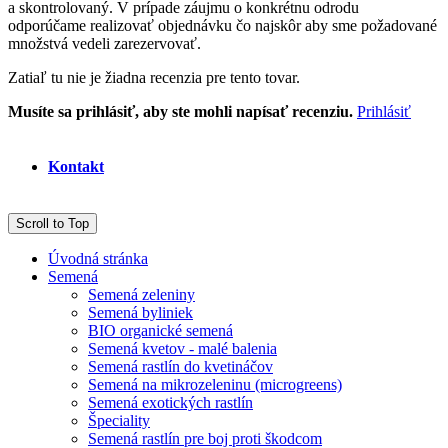
a skontrolovaný. V prípade záujmu o konkrétnu odrodu
odporúčame realizovať objednávku čo najskôr aby sme požadované
množstvá vedeli zarezervovať.
Zatiaľ tu nie je žiadna recenzia pre tento tovar.
Musíte sa prihlásiť, aby ste mohli napísať recenziu.
Prihlásiť
Kontakt
Scroll to Top
Úvodná stránka
Semená
Semená zeleniny
Semená byliniek
BIO organické semená
Semená kvetov - malé balenia
Semená rastlín do kvetináčov
Semená na mikrozeleninu (microgreens)
Semená exotických rastlín
Špeciality
Semená rastlín pre boj proti škodcom