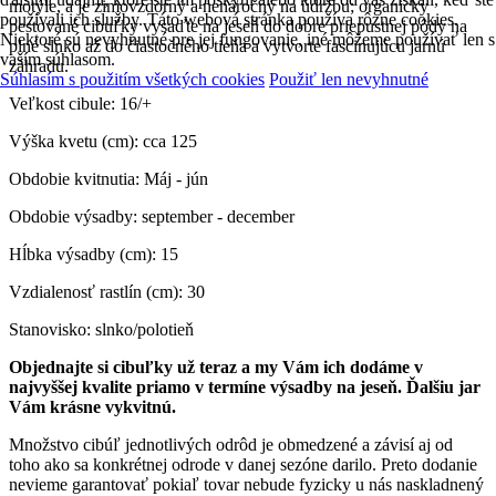
motýle, a je zimovzdorný a nenáročný na údržbu; organicky
používali ich služby. Táto webová stránka používa rôzne cookies.
pestované cibuľky vysaďte na jeseň do dobre priepustnej pôdy na
Niektoré sú nevyhnutné pre jej fungovanie, iné môžeme používať len s
plné slnko až do čiastočného tieňa a vytvorte fascinujúcu jarnú
vaším súhlasom.
záhradu.
Súhlasím s použitím všetkých cookies
Použiť len nevyhnutné
Veľkost cibule: 16/+
Výška kvetu (cm): cca 125
Obdobie kvitnutia: Máj - jún
Obdobie výsadby: september - december
Hĺbka výsadby (cm): 15
Vzdialenosť rastlín (cm): 30
Stanovisko: slnko/polotieň
Objednajte si cibuľky už teraz a my Vám ich dodáme v
najvyššej kvalite priamo v termíne výsadby na jeseň. Ďalšiu jar
Vám krásne vykvitnú.
Množstvo cibúľ jednotlivých odrôd je obmedzené a závisí aj od
toho ako sa konkrétnej odrode v danej sezóne darilo. Preto dodanie
nevieme garantovať pokiaľ tovar nebude fyzicky u nás naskladnený