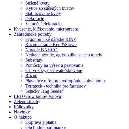
Sušené kvety
Kytice zo sušených kvetov
Stabilizované kvety
Dekorácie
Vianočné dekorácie
Kvasenie, klíčkovanie, microgreens
Záhradnícke potreby
Ergonomické náradie RINZ
Ručné náradie Kent&Stowe
Náradie BAHCO
Netkané textílie, agrotextílie, siete a tunely
Substráty
Pomôcky na výsev a pestovanie
CC vozíky, pestovateľské vane
Rôzne
Plávajúce rafty pre hydropóniu a akvapóniu
Terrateck - technika pre farmárov
Sejačky Jang Seeder
LED Grow lampy Valoya
Zelené strechy
Fóliovníky
Novinky
O nákupe
Doprava a platba
Obchodné podmianky