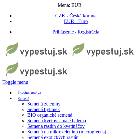
Mena:
EUR
CZK - Česká koruna
EUR - Euro
Prihlásenie / Registrácia
Toggle menu
Úvodná stránka
Semená
Semená zeleniny
Semená byliniek
BIO organické semená
Semená kvetov - malé balenia
Semená rastlín do kvetináčov
Semená na mikrozeleninu (microgreens)
Semená exotických rastlín