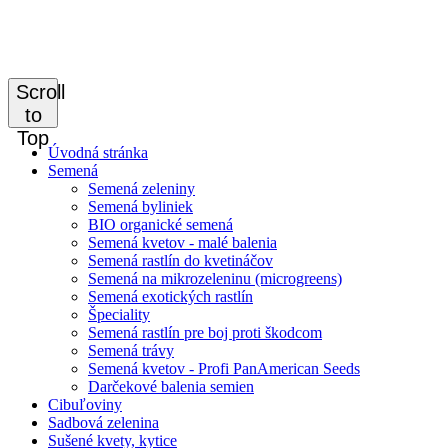
Scroll
to
Top
Úvodná stránka
Semená
Semená zeleniny
Semená byliniek
BIO organické semená
Semená kvetov - malé balenia
Semená rastlín do kvetináčov
Semená na mikrozeleninu (microgreens)
Semená exotických rastlín
Špeciality
Semená rastlín pre boj proti škodcom
Semená trávy
Semená kvetov - Profi PanAmerican Seeds
Darčekové balenia semien
Cibuľoviny
Sadbová zelenina
Sušené kvety, kytice