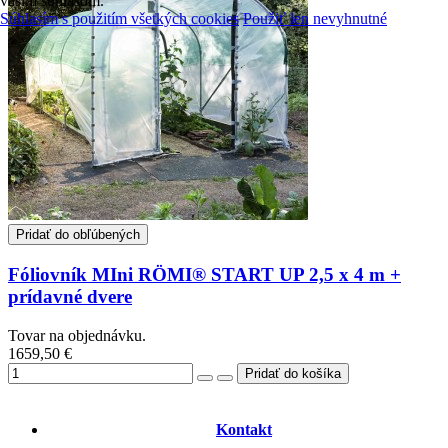
vaším súhlasom.
Súhlasím s použitím všetkých cookies
Použiť len nevyhnutné
Pridať do obľúbených
Fóliovník MIni RÖMI® START UP 2,5 x 4 m +
prídavné dvere
Tovar na objednávku.
1659,50 €
Kontakt