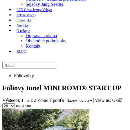
Sejačky Jang Seeder
LED Grow lampy Valoya
Zelené strechy
Fóliovníky
Novinky
O nákupe
Doprava a platba
Obchodné podmianky
Kontakt
BLOG
Fóliovníky
Fóliový tunel MINI RÖMI® START UP
Výsledok 1 - 2 z 2
Zoradiť podľa
View as:
Ukáž
na stranu