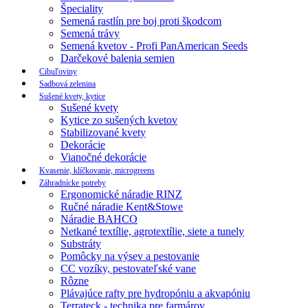
Špeciality
Semená rastlín pre boj proti škodcom
Semená trávy
Semená kvetov - Profi PanAmerican Seeds
Darčekové balenia semien
Cibuľoviny
Sadbová zelenina
Sušené kvety, kytice
Sušené kvety
Kytice zo sušených kvetov
Stabilizované kvety
Dekorácie
Vianočné dekorácie
Kvasenie, klíčkovanie, microgreens
Záhradnícke potreby
Ergonomické náradie RINZ
Ručné náradie Kent&Stowe
Náradie BAHCO
Netkané textílie, agrotextílie, siete a tunely
Substráty
Pomôcky na výsev a pestovanie
CC vozíky, pestovateľské vane
Rôzne
Plávajúce rafty pre hydropóniu a akvapóniu
Terrateck - technika pre farmárov