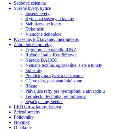
Sadbová zelenina
Sušené kvety, kytice
Sušené kvety
Kytice zo sušených kvetov
Stabilizované kvety
Dekorácie
Vianočné dekorácie
Kvasenie, klíčkovanie, microgreens
Záhradnícke potreby
Ergonomické náradie RINZ
Ručné náradie Kent&Stowe
Náradie BAHCO
Netkané textílie, agrotextílie, siete a tunely
Substráty
Pomôcky na výsev a pestovanie
CC vozíky, pestovateľské vane
Rôzne
Plávajúce rafty pre hydropóniu a akvapóniu
Terrateck - technika pre farmárov
Sejačky Jang Seeder
LED Grow lampy Valoya
Zelené strechy
Fóliovníky
Novinky
O nákupe