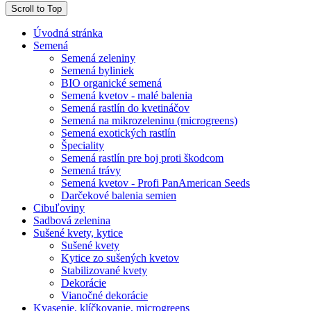
Scroll to Top
Úvodná stránka
Semená
Semená zeleniny
Semená byliniek
BIO organické semená
Semená kvetov - malé balenia
Semená rastlín do kvetináčov
Semená na mikrozeleninu (microgreens)
Semená exotických rastlín
Špeciality
Semená rastlín pre boj proti škodcom
Semená trávy
Semená kvetov - Profi PanAmerican Seeds
Darčekové balenia semien
Cibuľoviny
Sadbová zelenina
Sušené kvety, kytice
Sušené kvety
Kytice zo sušených kvetov
Stabilizované kvety
Dekorácie
Vianočné dekorácie
Kvasenie, klíčkovanie, microgreens