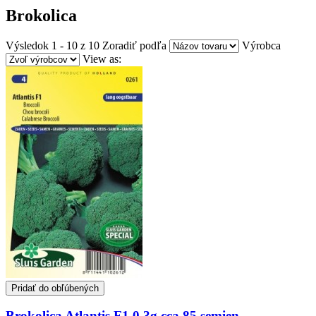
Brokolica
Výsledok 1 - 10 z 10
Zoradiť podľa
Výrobca
View as:
Pridať do obľúbených
Brokolica Atlantis F1 0,3g cca 85 semien