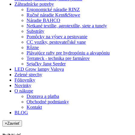
Záhradnícke potreby
Ergonomické náradie RINZ
Ručné náradie Kent&Stowe
Náradie BAHCO
Netkané textílie, agrotextílie, siete a tunely
Substráty
Pomôcky na výsev a pestovanie
CC vozíky, pestovateľské vane
Rôzne
Plávajúce rafty pre hydropóniu a akvapóniu
Terrateck - technika pre farmárov
Sejačky Jang Seeder
LED Grow lampy Valoya
Zelené strechy
Fóliovníky
Novinky
O nákupe
Doprava a platba
Obchodné podmianky
Kontakt
BLOG
×
Zavrieť