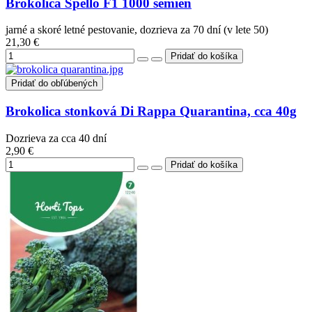
Brokolica Spello F1 1000 semien
jarné a skoré letné pestovanie, dozrieva za 70 dní (v lete 50)
21,30 €
Pridať do obľúbených
Brokolica stonková Di Rappa Quarantina, cca 40g
Dozrieva za cca 40 dní
2,90 €