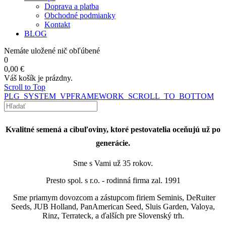
Doprava a platba
Obchodné podmianky
Kontakt
BLOG
Nemáte uložené nič obľúbené
0
0,00 €
Váš košík je prázdny.
Scroll to Top
PLG_SYSTEM_VPFRAMEWORK_SCROLL_TO_BOTTOM
Kvalitné semená a cibuľoviny, ktoré pestovatelia oceňujú už po
generácie.
Sme s Vami už 35 rokov.
Presto spol. s r.o. - rodinná firma zal. 1991
Sme priamym dovozcom a zástupcom firiem Seminis, DeRuiter
Seeds, JUB Holland, PanAmerican Seed, Sluis Garden,
Valoya,
Rinz, Terrateck, a ďalších pre Slovenský trh.