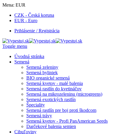
Mena:
EUR
CZK - Česká koruna
EUR - Euro
Prihlásenie / Registrácia
Toggle menu
Úvodná stránka
Semená
Semená zeleniny
Semená byliniek
BIO organické semená
Semená kvetov - malé balenia
Semená rastlín do kvetináčov
Semená na mikrozeleninu (microgreens)
Semená exotických rastlín
Špeciality
Semená rastlín pre boj proti škodcom
Semená trávy
Semená kvetov - Profi PanAmerican Seeds
Darčekové balenia semien
Cibuľoviny