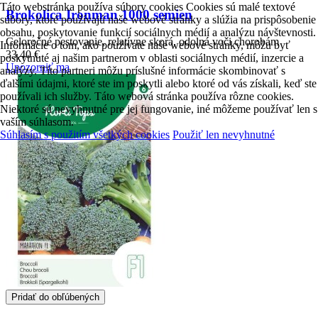
Táto webstránka používa súbory cookies Cookies sú malé textové
Brokolica Ironman 1000 semien
súbory, ktoré používajú naše webové stránky a slúžia na prispôsobenie
obsahu, poskytovanie funkcií sociálnych médií a analýzu návštevnosti.
Celoročné pestovanie, relatívne skorá, odolná voči chorobám
Informácie o tom, ako používate naše webové stránky, môžu byť
33,40 €
poskytnuté aj našim partnerom v oblasti sociálnych médií, inzercie a
Upozorniť ma
analýzy. Títo partneri môžu príslušné informácie skombinovať s
ďalšími údajmi, ktoré ste im poskytli alebo ktoré od vás získali, keď ste
používali ich služby. Táto webová stránka používa rôzne cookies.
Niektoré sú nevyhnutné pre jej fungovanie, iné môžeme používať len s
vaším súhlasom.
Súhlasím s použitím všetkých cookies
Použiť len nevyhnutné
Pridať do obľúbených