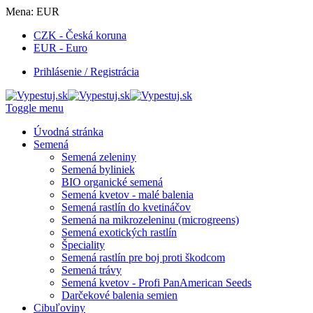
Mena:
EUR
CZK - Česká koruna
EUR - Euro
Prihlásenie / Registrácia
Toggle menu
Úvodná stránka
Semená
Semená zeleniny
Semená byliniek
BIO organické semená
Semená kvetov - malé balenia
Semená rastlín do kvetináčov
Semená na mikrozeleninu (microgreens)
Semená exotických rastlín
Špeciality
Semená rastlín pre boj proti škodcom
Semená trávy
Semená kvetov - Profi PanAmerican Seeds
Darčekové balenia semien
Cibuľoviny