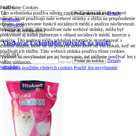
Používame Cookies
4,80 €
Táto webstránka používa súbory cookies Cookies sú malé textové
Detaily
súbory, ktoré používajú naše webové stránky a slúžia na prispôsobenie
produktu
obsahu, poskytovanie funkcií sociálnych médií a analýzu návštevnosti.
Informácie o tom, ako používate naše webové stránky, môžu byť
Pridať do obľúbených
poskytnuté aj našim partnerom v oblasti sociálnych médií, inzercie a
analýzy. Títo partneri môžu príslušné informácie skombinovať s
Vločkovač Eschenfelder (mlynček na musli)
ďalšími údajmi, ktoré ste im poskytli alebo ktoré od vás získali, keď ste
používali ich služby. Táto webová stránka používa rôzne cookies.
210,20 €
Niektoré sú nevyhnutné pre jej fungovanie, iné môžeme používať len s
Detaily
vaším súhlasom.
produktu
Súhlasím s použitím všetkých cookies
Použiť len nevyhnutné