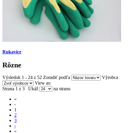
Rukavice
Rôzne
Výsledok 1 - 24 z 52
Zoradiť podľa
Výrobca
View as:
Strana 1 z 3
Ukáž
na stranu
«
‹
1
2
3
›
»