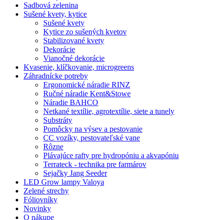
Sadbová zelenina
Sušené kvety, kytice
Sušené kvety
Kytice zo sušených kvetov
Stabilizované kvety
Dekorácie
Vianočné dekorácie
Kvasenie, klíčkovanie, microgreens
Záhradnícke potreby
Ergonomické náradie RINZ
Ručné náradie Kent&Stowe
Náradie BAHCO
Netkané textílie, agrotextílie, siete a tunely
Substráty
Pomôcky na výsev a pestovanie
CC vozíky, pestovateľské vane
Rôzne
Plávajúce rafty pre hydropóniu a akvapóniu
Terrateck - technika pre farmárov
Sejačky Jang Seeder
LED Grow lampy Valoya
Zelené strechy
Fóliovníky
Novinky
O nákupe