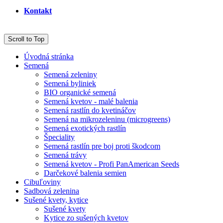
Kontakt
Scroll to Top
Úvodná stránka
Semená
Semená zeleniny
Semená byliniek
BIO organické semená
Semená kvetov - malé balenia
Semená rastlín do kvetináčov
Semená na mikrozeleninu (microgreens)
Semená exotických rastlín
Špeciality
Semená rastlín pre boj proti škodcom
Semená trávy
Semená kvetov - Profi PanAmerican Seeds
Darčekové balenia semien
Cibuľoviny
Sadbová zelenina
Sušené kvety, kytice
Sušené kvety
Kytice zo sušených kvetov