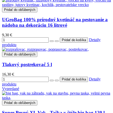
Pridať do obľúbených
UGroBag 100% prírodný kvetináč na pestovanie a
nádoba na dekoráciu 16 litrové
9,30 €
Detaily
produktu
Pridať do obľúbených
Tlakový postrekovač 5 l
16,30 €
Detaily
produktu
Vypredané
Pridať do obľúbených
Super Pevný XL Vak - Taška v štýle big bag 120 l