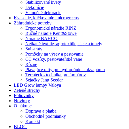
Stabilizované kvety
Dekorácie
Vianočné dekorácie
Kvasenie, klíčkovanie, microgreens
Záhradnícke potreby
Ergonomické náradie RINZ
Ručné náradie Kent&Stowe
Náradie BAHCO
Netkané textílie, agrotextílie, siete a tunely
Substráty
Pomôcky na výsev a pestovanie
CC vozíky, pestovateľské vane
Rôzne
Plávajúce rafty pre hydropóniu a akvapóniu
Terrateck - technika pre farmárov
Sejačky Jang Seeder
LED Grow lampy Valoya
Zelené strechy
Fóliovníky
Novinky
O nákupe
Doprava a platba
Obchodné podmianky
Kontakt
BLOG