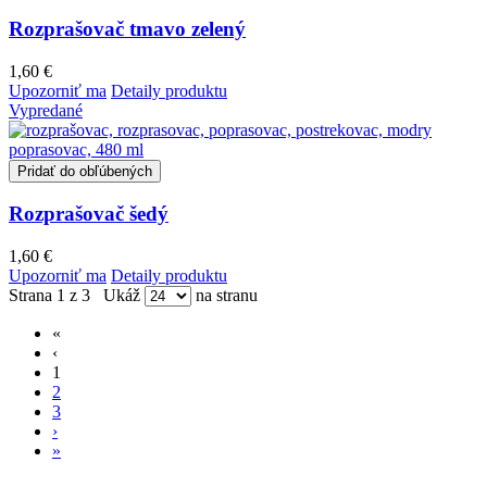
Rozprašovač tmavo zelený
1,60 €
Upozorniť ma
Detaily produktu
Vypredané
Pridať do obľúbených
Rozprašovač šedý
1,60 €
Upozorniť ma
Detaily produktu
Strana 1 z 3
Ukáž
na stranu
«
‹
1
2
3
›
»