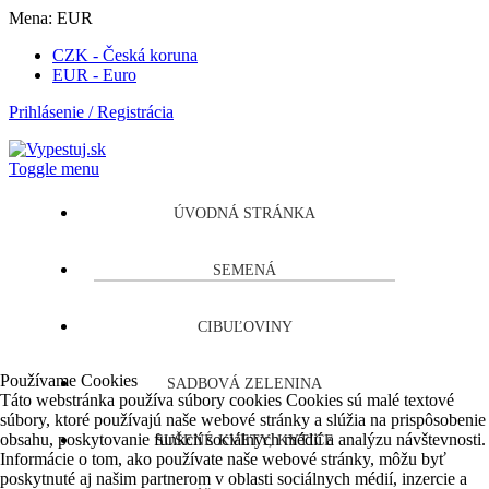
Mena:
EUR
CZK - Česká koruna
EUR - Euro
Prihlásenie / Registrácia
Toggle menu
ÚVODNÁ STRÁNKA
SEMENÁ
CIBUĽOVINY
Používame Cookies
SADBOVÁ ZELENINA
Táto webstránka používa súbory cookies Cookies sú malé textové
súbory, ktoré používajú naše webové stránky a slúžia na prispôsobenie
obsahu, poskytovanie funkcií sociálnych médií a analýzu návštevnosti.
SUŠENÉ KVETY, KYTICE
Informácie o tom, ako používate naše webové stránky, môžu byť
poskytnuté aj našim partnerom v oblasti sociálnych médií, inzercie a