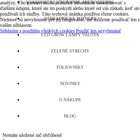
analýzy. Títo partneri môžu príslušné informácie skombinovať s
KVASENIE, KLÍČKOVANIE, MICROGREENS
ďalšími údajmi, ktoré ste im poskytli alebo ktoré od vás získali, keď ste
používali ich služby. Táto webová stránka používa rôzne cookies.
ZÁHRADNÍCKE POTREBY
Niektoré sú nevyhnutné pre jej fungovanie, iné môžeme používať len s
vaším súhlasom.
Súhlasím s použitím všetkých cookies
Použiť len nevyhnutné
LED GROW LAMPY VALOYA
ZELENÉ STRECHY
FÓLIOVNÍKY
NOVINKY
O NÁKUPE
BLOG
Nemáte uložené nič obľúbené