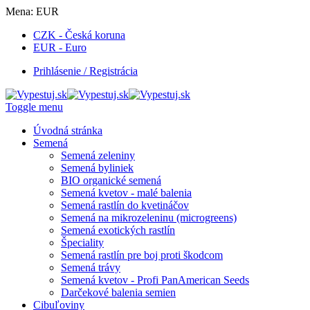
Mena:
EUR
CZK - Česká koruna
EUR - Euro
Prihlásenie / Registrácia
Toggle menu
Úvodná stránka
Semená
Semená zeleniny
Semená byliniek
BIO organické semená
Semená kvetov - malé balenia
Semená rastlín do kvetináčov
Semená na mikrozeleninu (microgreens)
Semená exotických rastlín
Špeciality
Semená rastlín pre boj proti škodcom
Semená trávy
Semená kvetov - Profi PanAmerican Seeds
Darčekové balenia semien
Cibuľoviny