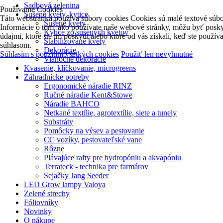
Sadbová zelenina
Používame Cookies
Sušené kvety, kytice
Táto webstránka používa súbory cookies Cookies sú malé textové súbor
Sušené kvety
Informácie o tom, ako používate naše webové stránky, môžu byť poskytn
Kytice zo sušených kvetov
údajmi, ktoré ste im poskytli alebo ktoré od vás získali, keď ste použ
Stabilizované kvety
súhlasom.
Dekorácie
Súhlasím s použitím všetkých cookies
Použiť len nevyhnutné
Vianočné dekorácie
Kvasenie, klíčkovanie, microgreens
Záhradnícke potreby
Ergonomické náradie RINZ
Ručné náradie Kent&Stowe
Náradie BAHCO
Netkané textílie, agrotextílie, siete a tunely
Substráty
Pomôcky na výsev a pestovanie
CC vozíky, pestovateľské vane
Rôzne
Plávajúce rafty pre hydropóniu a akvapóniu
Terrateck - technika pre farmárov
Sejačky Jang Seeder
LED Grow lampy Valoya
Zelené strechy
Fóliovníky
Novinky
O nákupe