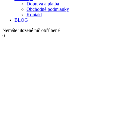
Doprava a platba
Obchodné podmianky
Kontakt
BLOG
Nemáte uložené nič obľúbené
0
0,00 €
Váš košík je prázdny.
Scroll to Top
PLG_SYSTEM_VPFRAMEWORK_SCROLL_TO_
Semená
Semená zeleniny
Karfiol
Karfiol Whitex 1000 semien
Karfiol Walcheren Winter 5 cca. 190 semien
Karfiol zelený White Go
Karfiol Whitex 1000 semien