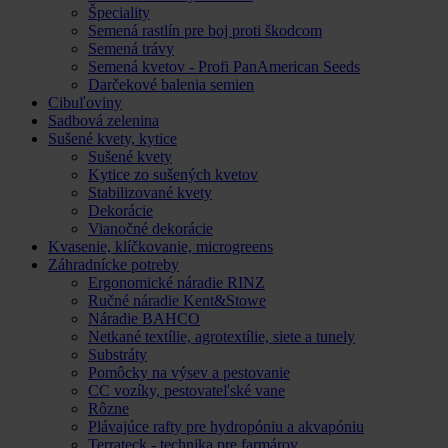
Špeciality
Semená rastlín pre boj proti škodcom
Semená trávy
Semená kvetov - Profi PanAmerican Seeds
Darčekové balenia semien
Cibuľoviny
Sadbová zelenina
Sušené kvety, kytice
Sušené kvety
Kytice zo sušených kvetov
Stabilizované kvety
Dekorácie
Vianočné dekorácie
Kvasenie, klíčkovanie, microgreens
Záhradnícke potreby
Ergonomické náradie RINZ
Ručné náradie Kent&Stowe
Náradie BAHCO
Netkané textílie, agrotextílie, siete a tunely
Substráty
Pomôcky na výsev a pestovanie
CC vozíky, pestovateľské vane
Rôzne
Plávajúce rafty pre hydropóniu a akvapóniu
Terrateck - technika pre farmárov