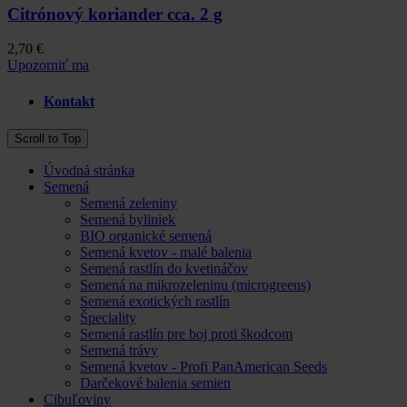
Citrónový koriander cca. 2 g
2,70 €
Upozorniť ma
Kontakt
Scroll to Top
Úvodná stránka
Semená
Semená zeleniny
Semená byliniek
BIO organické semená
Semená kvetov - malé balenia
Semená rastlín do kvetináčov
Semená na mikrozeleninu (microgreens)
Semená exotických rastlín
Špeciality
Semená rastlín pre boj proti škodcom
Semená trávy
Semená kvetov - Profi PanAmerican Seeds
Darčekové balenia semien
Cibuľoviny