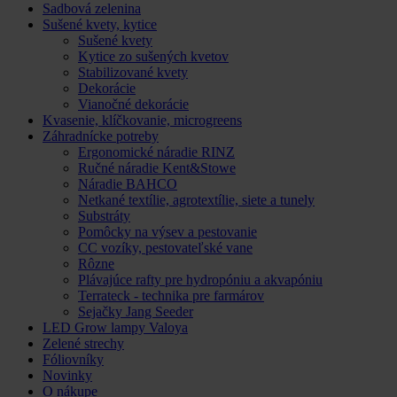
Sadbová zelenina
Sušené kvety, kytice
Sušené kvety
Kytice zo sušených kvetov
Stabilizované kvety
Dekorácie
Vianočné dekorácie
Kvasenie, klíčkovanie, microgreens
Záhradnícke potreby
Ergonomické náradie RINZ
Ručné náradie Kent&Stowe
Náradie BAHCO
Netkané textílie, agrotextílie, siete a tunely
Substráty
Pomôcky na výsev a pestovanie
CC vozíky, pestovateľské vane
Rôzne
Plávajúce rafty pre hydropóniu a akvapóniu
Terrateck - technika pre farmárov
Sejačky Jang Seeder
LED Grow lampy Valoya
Zelené strechy
Fóliovníky
Novinky
O nákupe