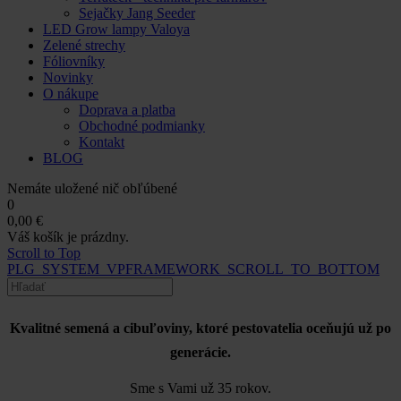
Sejačky Jang Seeder
LED Grow lampy Valoya
Zelené strechy
Fóliovníky
Novinky
O nákupe
Doprava a platba
Obchodné podmianky
Kontakt
BLOG
Nemáte uložené nič obľúbené
0
0,00 €
Váš košík je prázdny.
Scroll to Top
PLG_SYSTEM_VPFRAMEWORK_SCROLL_TO_BOTTOM
Kvalitné semená a cibuľoviny, ktoré pestovatelia oceňujú už po
generácie.
Sme s Vami už 35 rokov.