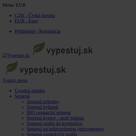
Mena:
EUR
CZK - Česká koruna
EUR - Euro
Prihlásenie / Registrácia
Toggle menu
Úvodná stránka
Semená
Semená zeleniny
Semená byliniek
BIO organické semená
Semená kvetov - malé balenia
Semená rastlín do kvetináčov
Semená na mikrozeleninu (microgreens)
Semená exotických rastlín