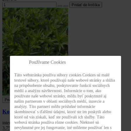
Používame Cookies
Táto webstránka používa súbory cookies Cookies sú malé
textové súbory, ktoré používajú naše webové stránky a slúžia
na prispôsobenie obsahu, poskytovanie funkcií sociálnych
médií a analýzu návštevnosti. Informácie o tom, ako
používate naše webové stránky, môžu byť poskytnuté aj
Pridať do obľúbených
našim partnerom v oblasti sociálnych médií, inzercie a
analýzy. Títo partneri môžu príslušné informácie
Koriander mexický BIO cca 0,1 g
skombinovať s ďalšími údajmi, ktoré ste im poskytli alebo
ktoré od vás získali, keď ste používali ich služby. Táto
webová stránka používa rôzne cookies. Niektoré sú
intenzívna chuť
nevyhnutné pre jej fungovanie, iné môžeme používať len s
3,75 €