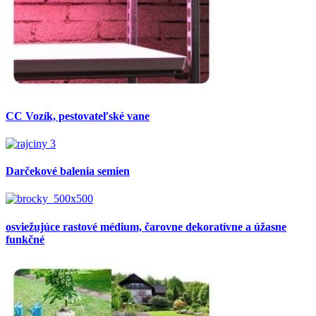
CC Vozík, pestovateľské vane
Darčekové balenia semien
osviežujúce rastové médium, čarovne dekoratívne a úžasne
funkčné