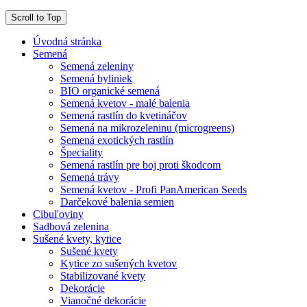
Scroll to Top
Úvodná stránka
Semená
Semená zeleniny
Semená byliniek
BIO organické semená
Semená kvetov - malé balenia
Semená rastlín do kvetináčov
Semená na mikrozeleninu (microgreens)
Semená exotických rastlín
Špeciality
Semená rastlín pre boj proti škodcom
Semená trávy
Semená kvetov - Profi PanAmerican Seeds
Darčekové balenia semien
Cibuľoviny
Sadbová zelenina
Sušené kvety, kytice
Sušené kvety
Kytice zo sušených kvetov
Stabilizované kvety
Dekorácie
Vianočné dekorácie