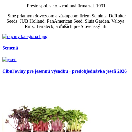
Presto spol. s r.o. - rodinná firma zal. 1991
Sme priamym dovozcom a zástupcom firiem Seminis, DeRuiter
Seeds, JUB Holland, PanAmerican Seed, Sluis Garden,
Valoya,
Rinz, Terrateck, a ďalších pre Slovenský trh.
Semená
Cibuľoviny pre jesennú výsadbu - predobjednávka jeseň 2026