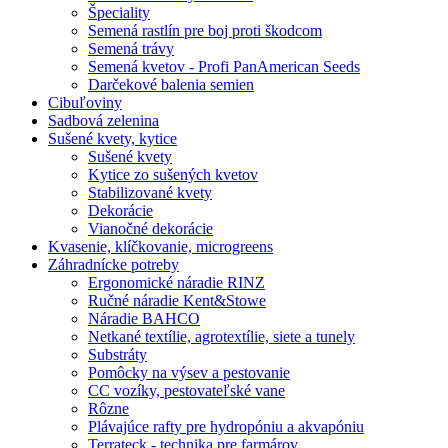
Špeciality
Semená rastlín pre boj proti škodcom
Semená trávy
Semená kvetov - Profi PanAmerican Seeds
Darčekové balenia semien
Cibuľoviny
Sadbová zelenina
Sušené kvety, kytice
Sušené kvety
Kytice zo sušených kvetov
Stabilizované kvety
Dekorácie
Vianočné dekorácie
Kvasenie, klíčkovanie, microgreens
Záhradnícke potreby
Ergonomické náradie RINZ
Ručné náradie Kent&Stowe
Náradie BAHCO
Netkané textílie, agrotextílie, siete a tunely
Substráty
Pomôcky na výsev a pestovanie
CC vozíky, pestovateľské vane
Rôzne
Plávajúce rafty pre hydropóniu a akvapóniu
Terrateck - technika pre farmárov