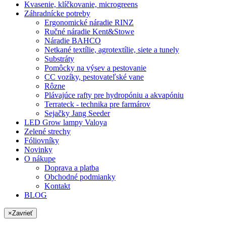
Kvasenie, klíčkovanie, microgreens
Záhradnícke potreby
Ergonomické náradie RINZ
Ručné náradie Kent&Stowe
Náradie BAHCO
Netkané textílie, agrotextílie, siete a tunely
Substráty
Pomôcky na výsev a pestovanie
CC vozíky, pestovateľské vane
Rôzne
Plávajúce rafty pre hydropóniu a akvapóniu
Terrateck - technika pre farmárov
Sejačky Jang Seeder
LED Grow lampy Valoya
Zelené strechy
Fóliovníky
Novinky
O nákupe
Doprava a platba
Obchodné podmianky
Kontakt
BLOG
×
Zavrieť