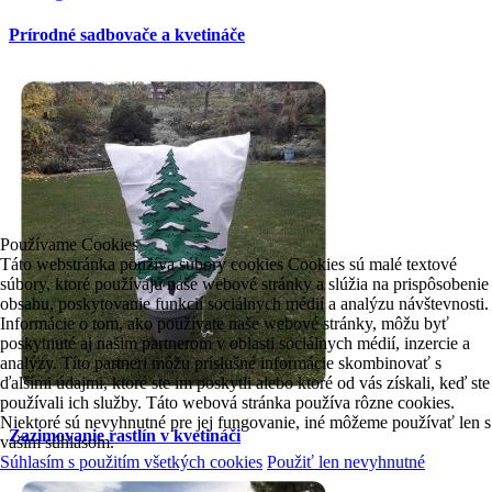
Prírodné sadbovače a kvetináče
Používame Cookies
Táto webstránka používa súbory cookies Cookies sú malé textové
súbory, ktoré používajú naše webové stránky a slúžia na prispôsobenie
obsahu, poskytovanie funkcií sociálnych médií a analýzu návštevnosti.
Informácie o tom, ako používate naše webové stránky, môžu byť
poskytnuté aj našim partnerom v oblasti sociálnych médií, inzercie a
analýzy. Títo partneri môžu príslušné informácie skombinovať s
ďalšími údajmi, ktoré ste im poskytli alebo ktoré od vás získali, keď ste
používali ich služby. Táto webová stránka používa rôzne cookies.
Niektoré sú nevyhnutné pre jej fungovanie, iné môžeme používať len s
Zazimovanie rastlín v kvetináči
vaším súhlasom.
Súhlasím s použitím všetkých cookies
Použiť len nevyhnutné