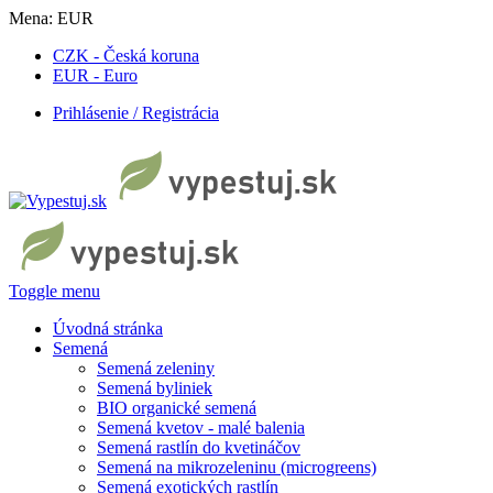
Mena:
EUR
CZK - Česká koruna
EUR - Euro
Prihlásenie / Registrácia
Toggle menu
Úvodná stránka
Semená
Semená zeleniny
Semená byliniek
BIO organické semená
Semená kvetov - malé balenia
Semená rastlín do kvetináčov
Semená na mikrozeleninu (microgreens)
Semená exotických rastlín