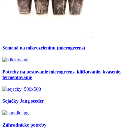
Semená na mikrozeleninu (microgreens)
Potreby na pestovanie microgreens, klíčkovanie, kvasenie,
fermentovanie
Sejačky Jang seeder
Záhradnícke potreby