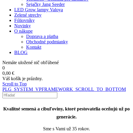
Sejačky Jang Seeder
LED Grow lampy Valoya
Zelené strechy
Fóliovníky
Novinky
O nákupe
Doprava a platba
Obchodné podmianky
Kontakt
BLOG
Nemáte uložené nič obľúbené
0
0,00 €
Váš košík je prázdny.
Scroll to Top
PLG_SYSTEM_VPFRAMEWORK_SCROLL_TO_BOTTOM
Kvalitné semená a cibuľoviny, ktoré pestovatelia oceňujú už po
generácie.
Sme s Vami už 35 rokov.