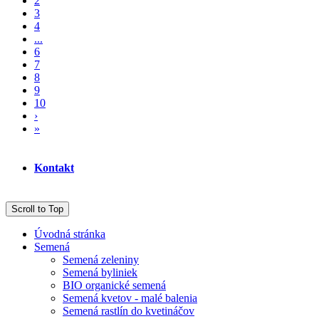
2
3
4
...
6
7
8
9
10
›
»
Kontakt
Scroll to Top
Úvodná stránka
Semená
Semená zeleniny
Semená byliniek
BIO organické semená
Semená kvetov - malé balenia
Semená rastlín do kvetináčov