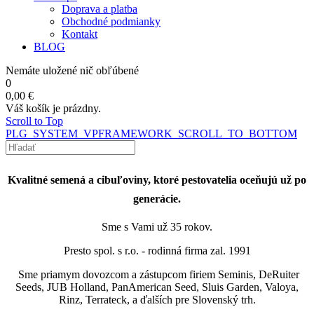
Doprava a platba
Obchodné podmianky
Kontakt
BLOG
Nemáte uložené nič obľúbené
0
0,00 €
Váš košík je prázdny.
Scroll to Top
PLG_SYSTEM_VPFRAMEWORK_SCROLL_TO_BOTTOM
Kvalitné semená a cibuľoviny, ktoré pestovatelia oceňujú už po
generácie.
Sme s Vami už 35 rokov.
Presto spol. s r.o. - rodinná firma zal. 1991
Sme priamym dovozcom a zástupcom firiem Seminis, DeRuiter
Seeds, JUB Holland, PanAmerican Seed, Sluis Garden,
Valoya,
Rinz, Terrateck, a ďalších pre Slovenský trh.