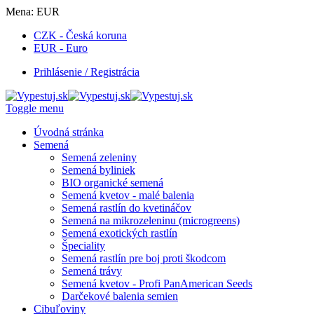
Mena:
EUR
CZK - Česká koruna
EUR - Euro
Prihlásenie / Registrácia
Toggle menu
Úvodná stránka
Semená
Semená zeleniny
Semená byliniek
BIO organické semená
Semená kvetov - malé balenia
Semená rastlín do kvetináčov
Semená na mikrozeleninu (microgreens)
Semená exotických rastlín
Špeciality
Semená rastlín pre boj proti škodcom
Semená trávy
Semená kvetov - Profi PanAmerican Seeds
Darčekové balenia semien
Cibuľoviny