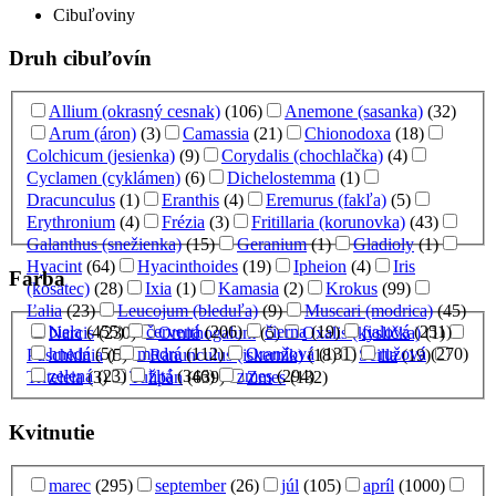
Cibuľoviny
Druh cibuľovín
Allium (okrasný cesnak)
(106)
Anemone (sasanka)
(32)
Arum (áron)
(3)
Camassia
(21)
Chionodoxa
(18)
Colchicum (jesienka)
(9)
Corydalis (chochlačka)
(4)
Cyclamen (cyklámen)
(6)
Dichelostemma
(1)
Dracunculus
(1)
Eranthis
(4)
Eremurus (fakľa)
(5)
Erythronium
(4)
Frézia
(3)
Fritillaria (korunovka)
(43)
Galanthus (snežienka)
(15)
Geranium
(1)
Gladioly
(1)
Hyacint
(64)
Hyacinthoides
(19)
Ipheion
(4)
Iris
Farba
(kosatec)
(28)
Ixia
(1)
Kamasia
(2)
Krokus
(99)
Ľalia
(23)
Leucojum (bleduľa)
(9)
Muscari (modrica)
(45)
biela
(455)
červená
(206)
čierna
(19)
fialová
(251)
Narcis
(230)
Ornithogalum
(5)
Oxalis (kyslička)
(1)
hnedá
(5)
modrá
(112)
Oranžová
(131)
ružová
(270)
Puschkinia
(5)
Ranunculus (iskerník)
(18)
Scilla
(19)
zelená
(23)
žltá
(346)
zmes
(294)
Triteleia
(3)
Tulipán
(639)
Zmes
(132)
Kvitnutie
marec
(295)
september
(26)
júl
(105)
apríl
(1000)