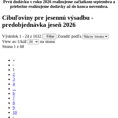
Prvú dodávku v roku 2026 realizujeme začiatkom septembra a
priebežne realizujeme dodávky až do konca novembra.
Cibuľoviny pre jesennú výsadbu -
predobjednávka jeseň 2026
Výsledok 1 - 24 z 1632
Zoradiť podľa
Filter
View as:
Ukáž
na stranu
Strana 1 z 68
«
‹
1
2
3
4
...
6
7
8
9
10
›