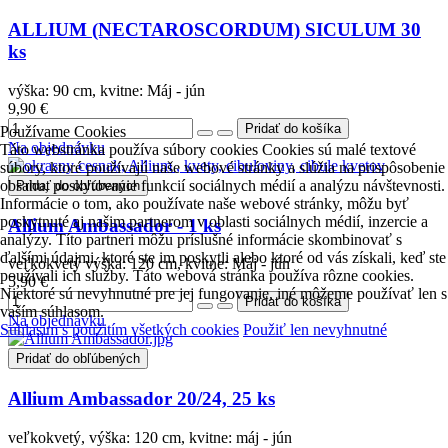
ALLIUM (NECTAROSCORDUM) SICULUM 30
ks
výška: 90 cm, kvitne: Máj - jún
9,90 €
Používame Cookies
Na objednávku
Táto webstránka používa súbory cookies Cookies sú malé textové
súbory, ktoré používajú naše webové stránky a slúžia na prispôsobenie
obsahu, poskytovanie funkcií sociálnych médií a analýzu návštevnosti.
Pridať do obľúbených
Informácie o tom, ako používate naše webové stránky, môžu byť
poskytnuté aj našim partnerom v oblasti sociálnych médií, inzercie a
Allium Ambassador - 1 ks
analýzy. Títo partneri môžu príslušné informácie skombinovať s
ďalšími údajmi, ktoré ste im poskytli alebo ktoré od vás získali, keď ste
veľkokvetý výška: 120 cm, kvitne: Máj - jún
používali ich služby. Táto webová stránka používa rôzne cookies.
5,90 €
Niektoré sú nevyhnutné pre jej fungovanie, iné môžeme používať len s
vaším súhlasom.
Na objednávku
Súhlasím s použitím všetkých cookies
Použiť len nevyhnutné
Pridať do obľúbených
Allium Ambassador 20/24, 25 ks
veľkokvetý, výška: 120 cm, kvitne: máj - jún