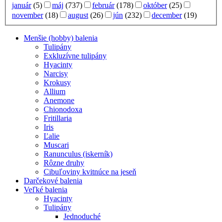
január
(5)
máj
(737)
február
(178)
október
(25)
november
(18)
august
(26)
jún
(232)
december
(19)
Menšie (hobby) balenia
Tulipány
Exkluzívne tulipány
Hyacinty
Narcisy
Krokusy
Allium
Anemone
Chionodoxa
Fritillaria
Iris
Ľalie
Muscari
Ranunculus (iskerník)
Rôzne druhy
Cibuľoviny kvitnúce na jeseň
Darčekové balenia
Veľké balenia
Hyacinty
Tulipány
Jednoduché