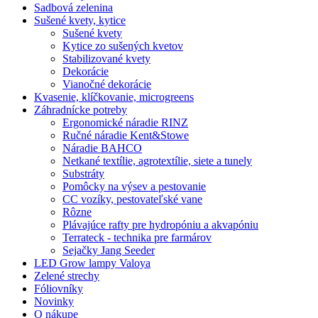
Sadbová zelenina
Sušené kvety, kytice
Sušené kvety
Kytice zo sušených kvetov
Stabilizované kvety
Dekorácie
Vianočné dekorácie
Kvasenie, klíčkovanie, microgreens
Záhradnícke potreby
Ergonomické náradie RINZ
Ručné náradie Kent&Stowe
Náradie BAHCO
Netkané textílie, agrotextílie, siete a tunely
Substráty
Pomôcky na výsev a pestovanie
CC vozíky, pestovateľské vane
Rôzne
Plávajúce rafty pre hydropóniu a akvapóniu
Terrateck - technika pre farmárov
Sejačky Jang Seeder
LED Grow lampy Valoya
Zelené strechy
Fóliovníky
Novinky
O nákupe