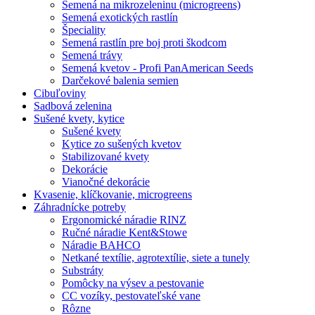
Semená na mikrozeleninu (microgreens)
Semená exotických rastlín
Špeciality
Semená rastlín pre boj proti škodcom
Semená trávy
Semená kvetov - Profi PanAmerican Seeds
Darčekové balenia semien
Cibuľoviny
Sadbová zelenina
Sušené kvety, kytice
Sušené kvety
Kytice zo sušených kvetov
Stabilizované kvety
Dekorácie
Vianočné dekorácie
Kvasenie, klíčkovanie, microgreens
Záhradnícke potreby
Ergonomické náradie RINZ
Ručné náradie Kent&Stowe
Náradie BAHCO
Netkané textílie, agrotextílie, siete a tunely
Substráty
Pomôcky na výsev a pestovanie
CC vozíky, pestovateľské vane
Rôzne