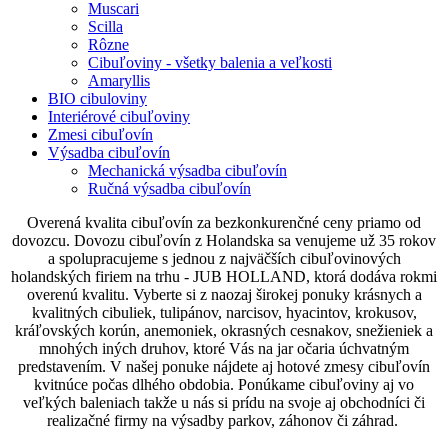
Muscari
Scilla
Rôzne
Cibuľoviny - všetky balenia a veľkosti
Amaryllis
BIO cibuloviny
Interiérové cibuľoviny
Zmesi cibuľovín
Výsadba cibuľovín
Mechanická výsadba cibuľovín
Ručná výsadba cibuľovín
Overená kvalita cibuľovín za bezkonkurenčné ceny priamo od
dovozcu. Dovozu cibuľovín z Holandska sa venujeme už 35 rokov
a spolupracujeme s jednou z najväčších cibuľovinových
holandských firiem na trhu - JUB HOLLAND, ktorá dodáva rokmi
overenú kvalitu. Vyberte si z naozaj širokej ponuky krásnych a
kvalitných cibuliek, tulipánov, narcisov, hyacintov, krokusov,
kráľovských korún, anemoniek, okrasných cesnakov, snežieniek a
mnohých iných druhov, ktoré Vás na jar očaria úchvatným
predstavením. V našej ponuke nájdete aj hotové zmesy cibuľovín
kvitnúce počas dlhého obdobia. Ponúkame cibuľoviny aj vo
veľkých baleniach takže u nás si prídu na svoje aj obchodníci či
realizačné firmy na výsadby parkov, záhonov či záhrad.