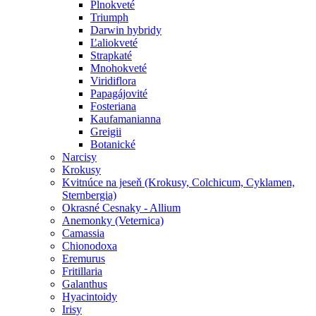
Plnokveté
Triumph
Darwin hybridy
Ľaliokveté
Strapkaté
Mnohokveté
Viridiflora
Papagájovité
Fosteriana
Kaufamanianna
Greigii
Botanické
Narcisy
Krokusy
Kvitnúce na jeseň (Krokusy, Colchicum, Cyklamen,
Sternbergia)
Okrasné Cesnaky - Allium
Anemonky (Veternica)
Camassia
Chionodoxa
Eremurus
Fritillaria
Galanthus
Hyacintoidy
Irisy