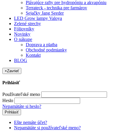
Plávajúce rafty pre hydropóniu a akvapóniu
Terrateck - technika pre farmárov
Sejačky Jang Seeder
LED Grow lampy Valoya
Zelené strechy
Fóliovníky
Novinky
O nákupe
Doprava a platba
Obchodné podmianky
Kontakt
BLOG
×
Zavrieť
Prihlásiť
Používateľské meno
Heslo
Nepamätáte si heslo?
Prihlásiť
Ešte nemáte účet?
Nepamätáte si používateľské meno?