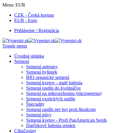
Mena:
EUR
CZK - Česká koruna
EUR - Euro
Prihlásenie / Registrácia
Toggle menu
Úvodná stránka
Semená
Semená zeleniny
Semená byliniek
BIO organické semená
Semená kvetov - malé balenia
Semená rastlín do kvetináčov
Semená na mikrozeleninu (microgreens)
Semená exotických rastlín
Špeciality
Semená rastlín pre boj proti škodcom
Semená trávy
Semená kvetov - Profi PanAmerican Seeds
Darčekové balenia semien
Cibuľoviny