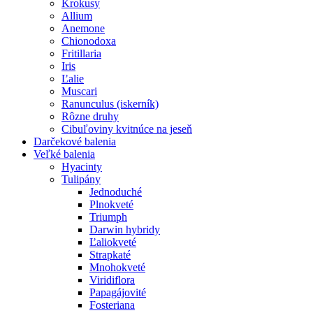
Krokusy
Allium
Anemone
Chionodoxa
Fritillaria
Iris
Ľalie
Muscari
Ranunculus (iskerník)
Rôzne druhy
Cibuľoviny kvitnúce na jeseň
Darčekové balenia
Veľké balenia
Hyacinty
Tulipány
Jednoduché
Plnokveté
Triumph
Darwin hybridy
Ľaliokveté
Strapkaté
Mnohokveté
Viridiflora
Papagájovité
Fosteriana