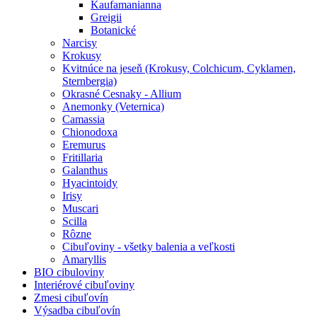
Kaufamanianna
Greigii
Botanické
Narcisy
Krokusy
Kvitnúce na jeseň (Krokusy, Colchicum, Cyklamen,
Sternbergia)
Okrasné Cesnaky - Allium
Anemonky (Veternica)
Camassia
Chionodoxa
Eremurus
Fritillaria
Galanthus
Hyacintoidy
Irisy
Muscari
Scilla
Rôzne
Cibuľoviny - všetky balenia a veľkosti
Amaryllis
BIO cibuloviny
Interiérové cibuľoviny
Zmesi cibuľovín
Výsadba cibuľovín