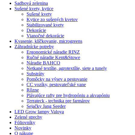
Sadbová zelenina
Sušené kvety, kytice
Sušené kvety
Kytice zo sušených kvetov
Stabilizované kvety
Dekorácie
Vianočné dekorácie
Kvasenie, klíčkovanie, microgreens
Záhradnícke potreby
Ergonomické náradie RINZ
Ručné náradie Kent&Stowe
Náradie BAHCO
Netkané textílie, agrotextílie, siete a tunely
Substráty
Pomôcky na výsev a pestovanie
CC vozíky, pestovateľské vane
Rôzne
Plávajúce rafty pre hydropóniu a akvapóniu
Terrateck - technika pre farmárov
Sejačky Jang Seeder
LED Grow lampy Valoya
Zelené strechy
Fóliovníky
Novinky
O nákupe