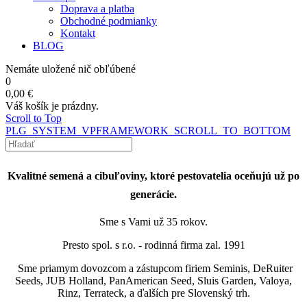
Doprava a platba
Obchodné podmianky
Kontakt
BLOG
Nemáte uložené nič obľúbené
0
0,00 €
Váš košík je prázdny.
Scroll to Top
PLG_SYSTEM_VPFRAMEWORK_SCROLL_TO_BOTTOM
Kvalitné semená a cibuľoviny, ktoré pestovatelia oceňujú už po
generácie.
Sme s Vami už 35 rokov.
Presto spol. s r.o. - rodinná firma zal. 1991
Sme priamym dovozcom a zástupcom firiem Seminis, DeRuiter
Seeds, JUB Holland, PanAmerican Seed, Sluis Garden,
Valoya,
Rinz, Terrateck, a ďalších pre Slovenský trh.