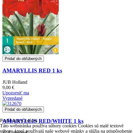
Pridať do obľúbených
AMARYLLIS RED 1 ks
JUB Holland
9,00 €
Upozorniť ma
Vypredané
Pridať do obľúbených
Používame Cookies
AMARYLLIS RED/WHITE 1 ks
Táto webstránka používa súbory cookies Cookies sú malé textové
súbory, ktoré používajú naše webové stránky a slúžia na prispôsobenie
JUB Holland