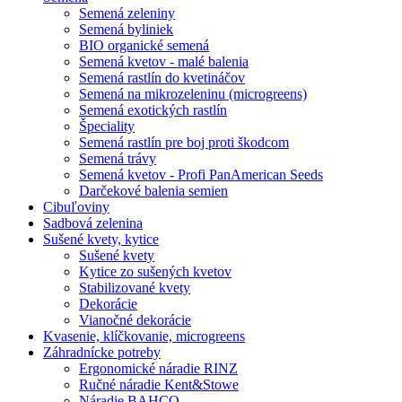
Semená zeleniny
Semená byliniek
BIO organické semená
Semená kvetov - malé balenia
Semená rastlín do kvetináčov
Semená na mikrozeleninu (microgreens)
Semená exotických rastlín
Špeciality
Semená rastlín pre boj proti škodcom
Semená trávy
Semená kvetov - Profi PanAmerican Seeds
Darčekové balenia semien
Cibuľoviny
Sadbová zelenina
Sušené kvety, kytice
Sušené kvety
Kytice zo sušených kvetov
Stabilizované kvety
Dekorácie
Vianočné dekorácie
Kvasenie, klíčkovanie, microgreens
Záhradnícke potreby
Ergonomické náradie RINZ
Ručné náradie Kent&Stowe
Náradie BAHCO