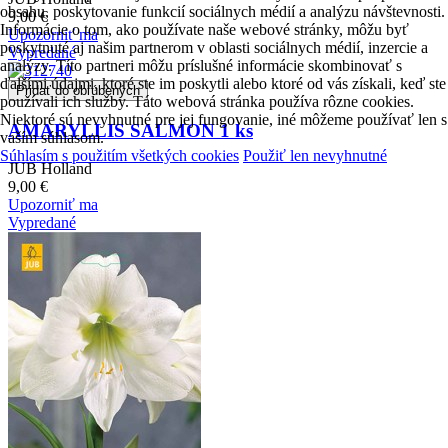
obsahu, poskytovanie funkcií sociálnych médií a analýzu návštevnosti.
9,00 €
Informácie o tom, ako používate naše webové stránky, môžu byť
Upozorniť ma
poskytnuté aj našim partnerom v oblasti sociálnych médií, inzercie a
Vypredané
analýzy. Títo partneri môžu príslušné informácie skombinovať s
ďalšími údajmi, ktoré ste im poskytli alebo ktoré od vás získali, keď ste
Pridať do obľúbených
používali ich služby. Táto webová stránka používa rôzne cookies.
Niektoré sú nevyhnutné pre jej fungovanie, iné môžeme používať len s
AMARYLLIS SALMON 1 ks
vaším súhlasom.
Súhlasím s použitím všetkých cookies
Použiť len nevyhnutné
JUB Holland
9,00 €
Upozorniť ma
Vypredané