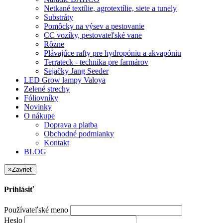
Netkané textílie, agrotextílie, siete a tunely
Substráty
Pomôcky na výsev a pestovanie
CC vozíky, pestovateľské vane
Rôzne
Plávajúce rafty pre hydropóniu a akvapóniu
Terrateck - technika pre farmárov
Sejačky Jang Seeder
LED Grow lampy Valoya
Zelené strechy
Fóliovníky
Novinky
O nákupe
Doprava a platba
Obchodné podmianky
Kontakt
BLOG
×
Zavrieť
Prihlásiť
Používateľské meno
Heslo