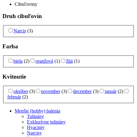
Cibuľoviny
Druh cibuľovín
Narcis
(3)
Farba
biela
(2)
oranžová
(1)
žltá
(1)
Kvitnutie
október
(3)
november
(3)
december
(3)
január
(2)
február
(2)
Menšie (hobby) balenia
Tulipány
Exkluzívne tulipány
Hyacinty
Narcisy